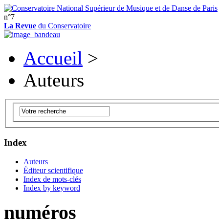
n°7
La Revue
du Conservatoire
Accueil
>
Auteurs
Index
Auteurs
Éditeur scientifique
Index de mots-clés
Index by keyword
numéros