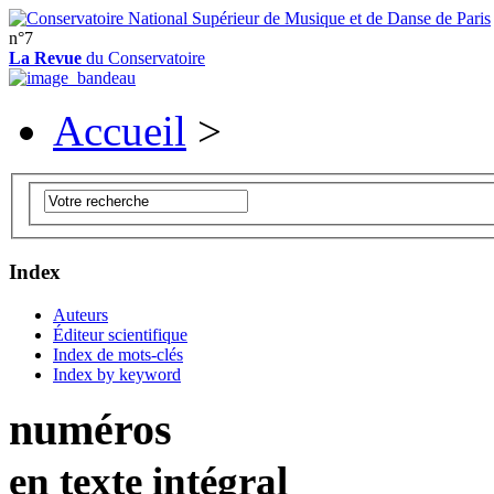
n°7
La Revue
du Conservatoire
Accueil
>
Index
Auteurs
Éditeur scientifique
Index de mots-clés
Index by keyword
numéros
en texte intégral