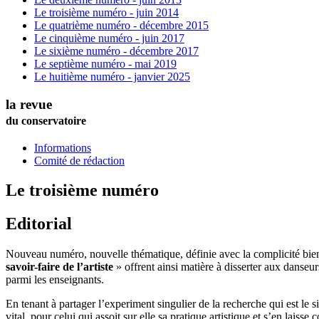
Le troisième numéro - juin 2014
Le quatrième numéro - décembre 2015
Le cinquième numéro - juin 2017
Le sixième numéro - décembre 2017
Le septième numéro - mai 2019
Le huitième numéro - janvier 2025
la revue
du conservatoire
Informations
Comité de rédaction
Le troisième numéro
Editorial
Nouveau numéro, nouvelle thématique, définie avec la complicité bienv
savoir-faire de l’artiste
» offrent ainsi matière à disserter aux danseu
parmi les enseignants.
En tenant à partager l’experiment singulier de la recherche qui est le
vital, pour celui qui assoit sur elle sa pratique artistique et s’en laisse