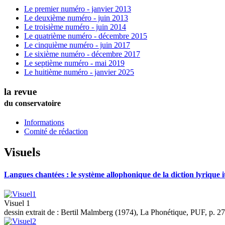
Le premier numéro - janvier 2013
Le deuxième numéro - juin 2013
Le troisième numéro - juin 2014
Le quatrième numéro - décembre 2015
Le cinquième numéro - juin 2017
Le sixième numéro - décembre 2017
Le septième numéro - mai 2019
Le huitième numéro - janvier 2025
la revue
du conservatoire
Informations
Comité de rédaction
Visuels
Langues chantées : le système allophonique de la diction lyrique i
Visuel 1
dessin extrait de : Bertil Malmberg (1974), La Phonétique, PUF, p. 27