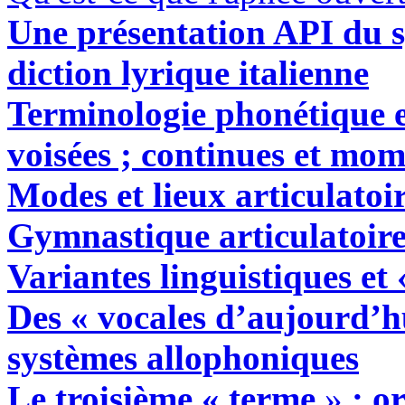
Une présentation API du s
diction lyrique italienne
Terminologie phonétique es
voisées ; continues et m
Modes et lieux articulatoi
Gymnastique articulatoire
Variantes linguistiques et 
Des
« v
ocales d’aujourd’h
systèmes allophoniques
Le troisième « terme
»
: o