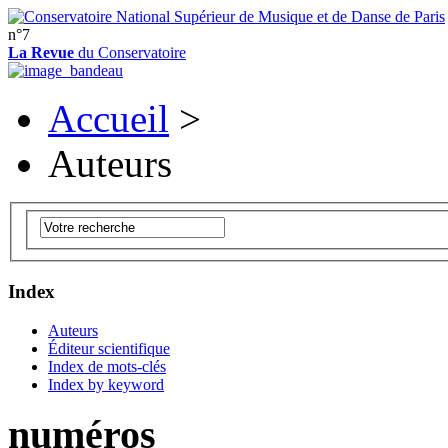
n°7
La Revue
du Conservatoire
Accueil
>
Auteurs
Index
Auteurs
Éditeur scientifique
Index de mots-clés
Index by keyword
numéros