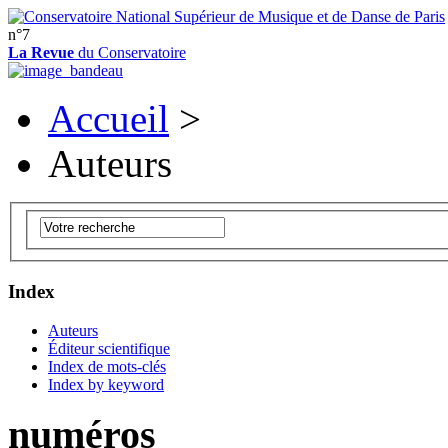
n°7
La Revue
du Conservatoire
Accueil
>
Auteurs
Index
Auteurs
Éditeur scientifique
Index de mots-clés
Index by keyword
numéros