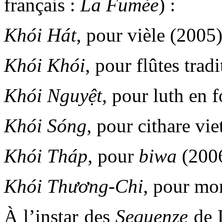
français :
La Fumée
) :
Khói Hát
, pour vièle (2005
Khói Khói
, pour flûtes trad
Khói Nguyệt
, pour luth en 
Khói Sóng
, pour cithare vi
Khói Tháp
, pour
biwa
(200
Khói Thương-Chi
, pour mo
À l’instar des
Sequenze
de 