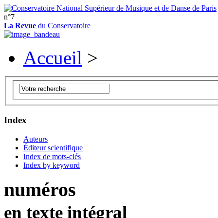
n°7
La Revue
du Conservatoire
Accueil
>
Index
Auteurs
Éditeur scientifique
Index de mots-clés
Index by keyword
numéros
en texte intégral