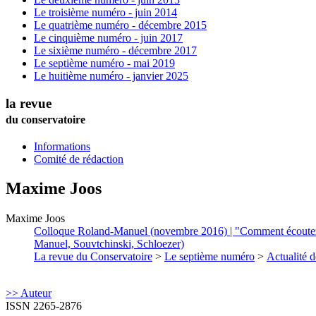
Le troisième numéro - juin 2014
Le quatrième numéro - décembre 2015
Le cinquième numéro - juin 2017
Le sixième numéro - décembre 2017
Le septième numéro - mai 2019
Le huitième numéro - janvier 2025
la revue
du conservatoire
Informations
Comité de rédaction
Maxime
Joos
Maxime
Joos
Colloque Roland-Manuel (novembre 2016) | "Comment écoutez-vo
Manuel, Souvtchinski, Schloezer)
La revue du Conservatoire
>
Le septième numéro
>
Actualité d
>> Auteur
ISSN 2265-2876