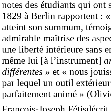
notes des étudiants qui ont 
1829 à Berlin rapportent : « 
atteint son summum, témoi
admirable maîtrise des aspec
une liberté intérieure sans en
même lui [à l’instrument]
a
différentes
» et « nous joui
par lequel un outil extérieu
parfaitement animé » (Olivie
François-Joseph Fétisdécrit