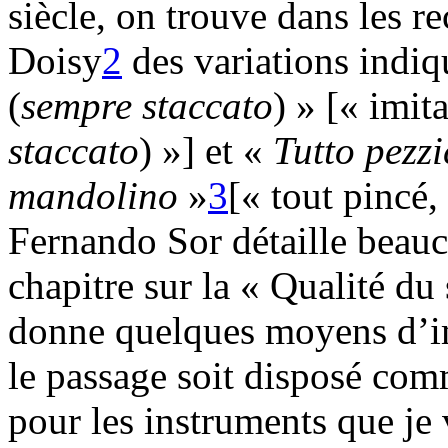
siècle, on trouve dans les r
Doisy
2
des variations indi
(
sempre staccato
) » [« imit
staccato
) »] et «
Tutto pezzi
mandolino
»
3
[« tout pincé,
Fernando Sor détaille beauc
chapitre sur la « Qualité du
donne quelques moyens d’imit
le passage soit disposé comm
pour les instruments que je 