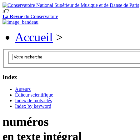
n°7
La Revue
du Conservatoire
Accueil
>
Index
Auteurs
Éditeur scientifique
Index de mots-clés
Index by keyword
numéros
en texte intégral