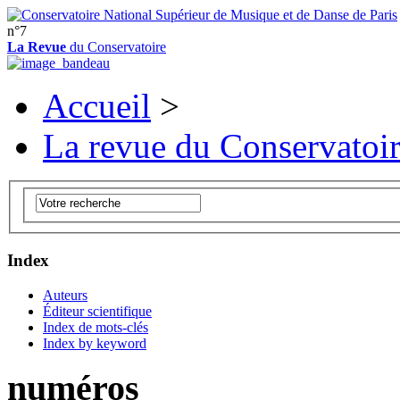
n°7
La Revue
du Conservatoire
Accueil
>
La revue du Conservatoi
Index
Auteurs
Éditeur scientifique
Index de mots-clés
Index by keyword
numéros