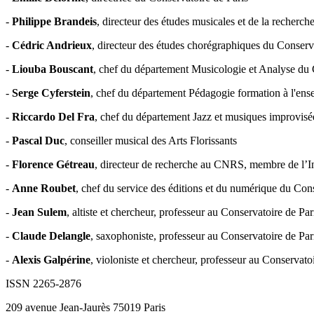
-
Philippe Brandeis
, directeur des études musicales et de la recherch
-
Cédric Andrieux
, directeur des études chorégraphiques du Conserv
-
Liouba Bouscant
, chef du département Musicologie et Analyse du 
-
Serge Cyferstein
, chef du département Pédagogie formation à l'ens
-
Riccardo Del Fra
, chef du département Jazz et musiques improvisé
-
Pascal Duc
, conseiller musical des Arts Florissants
-
Florence Gétreau
, directeur de recherche au CNRS, membre de l’In
-
Anne Roubet
, chef du service des éditions et du numérique du Cons
-
Jean Sulem
, altiste et chercheur, professeur au Conservatoire de Par
-
Claude Delangle
, saxophoniste, professeur au Conservatoire de Par
-
Alexis Galpérine
, violoniste et chercheur, professeur au Conservato
ISSN 2265-2876
209 avenue Jean-Jaurès 75019 Paris