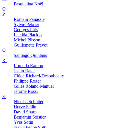
Pasqualina
Noël
O
P
Romain
Panassié
Sylvie
Pébrier
Georges
Piris
Laetitia
Placido
Michel
Plisson
Guillemette
Prévot
Q
Santiago
Quintans
R
Lorenda
Ramou
Justin
Ratel
Chloë
Richard-Desoubeaux
Philippe
Roger
Gilles
Roland-Manuel
Jérôme
Rossi
S
Nicolas
Schotter
Hervé
Sellin
David
Sharp
Benjamin
Soistier
Yves
Sotin
Jean-Étienne
Sotty