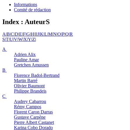
Informations
Comité de rédaction
Index : AuteurS
A
|
B
|
C
|
D
|
E
|
F
|
G
|
H
|
I
|
J
|
K
|
L
|
M
|
N
|
O
|
P
|
Q
|
R
S
|
T
|
U
|
V
|
W
|
X
|
Y
|
Z
|
A
Adrien
Alix
Pauline
Amar
Gretchen
Amussen
B
Florence
Badol-Bertrand
Martin
Barré
Olivier
Baumont
Philippe
Brandeis
C
Audrey
Cabarrou
Rémy
Campos
Florent
Caron Darras
Gustave
Carpène
Pierre Albert
Castanet
Karina
Cobo Dorado