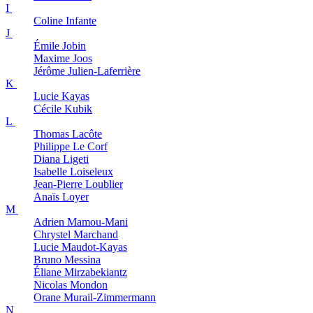
I
Coline
Infante
J
Émile
Jobin
Maxime
Joos
Jérôme
Julien-Laferrière
K
Lucie
Kayas
Cécile
Kubik
L
Thomas
Lacôte
Philippe
Le Corf
Diana
Ligeti
Isabelle
Loiseleux
Jean-Pierre
Loublier
Anaïs
Loyer
M
Adrien
Mamou-Mani
Chrystel
Marchand
Lucie
Maudot-Kayas
Bruno
Messina
Éliane
Mirzabekiantz
Nicolas
Mondon
Orane
Murail-Zimmermann
N