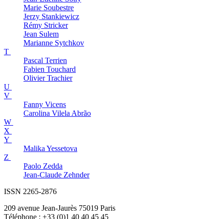
Marie
Soubestre
Jerzy
Stankiewicz
Rémy
Stricker
Jean
Sulem
Marianne
Sytchkov
T
Pascal
Terrien
Fabien
Touchard
Olivier
Trachier
U
V
Fanny
Vicens
Carolina
Vilela Abrão
W
X
Y
Malika
Yessetova
Z
Paolo
Zedda
Jean-Claude
Zehnder
ISSN 2265-2876
209 avenue Jean-Jaurès 75019 Paris
Téléphone : +33 (0)1 40 40 45 45