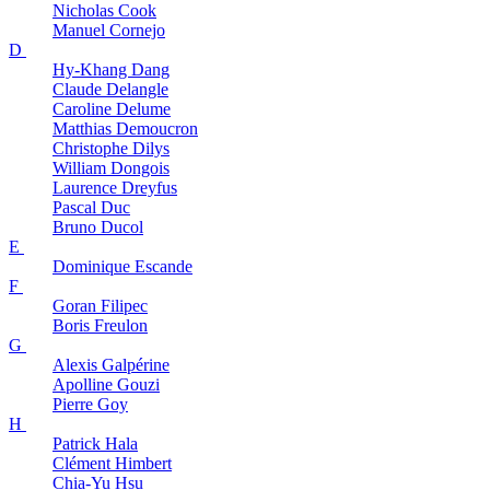
Nicholas
Cook
Manuel
Cornejo
D
Hy-Khang
Dang
Claude
Delangle
Caroline
Delume
Matthias
Demoucron
Christophe
Dilys
William
Dongois
Laurence
Dreyfus
Pascal
Duc
Bruno
Ducol
E
Dominique
Escande
F
Goran
Filipec
Boris
Freulon
G
Alexis
Galpérine
Apolline
Gouzi
Pierre
Goy
H
Patrick
Hala
Clément
Himbert
Chia-Yu
Hsu