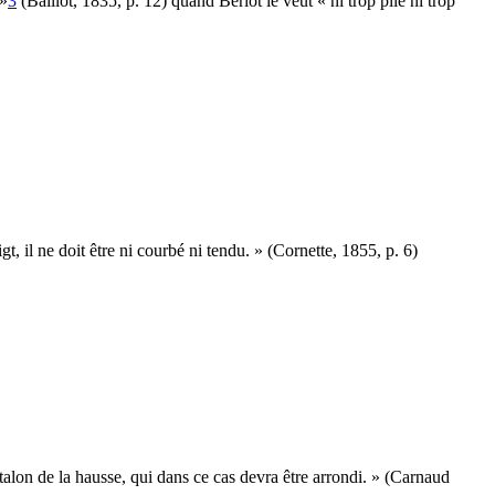
 »
3
(Baillot, 1835, p. 12) quand Bériot le veut « ni trop plié ni trop
gt, il ne doit être ni courbé ni tendu. » (Cornette, 1855, p. 6)
e talon de la hausse, qui dans ce cas devra être arrondi. » (Carnaud