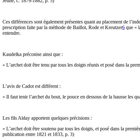
Jeune, c. 1879-1882, p. 5)
Ces différences sont également présentes quant au placement de l’inde
prescription faite par la méthode de Baillot, Rode et Kreutzer
6
que « l
entendre.
Kaudelka préconise ainsi que :
« L’archet doit être tenu par tous les doigts réunis et posé dans la pr
L’avis de Cadot est différent :
« Il faut tenir l’archet du bout, le pouce en dessous de la hausse les q
Les fils Alday apportent quelques précisions :
« L’archet doit être soutenu par tous les doigts, et posé dans la premiè
publication entre 1821 et 1833, p. 3)