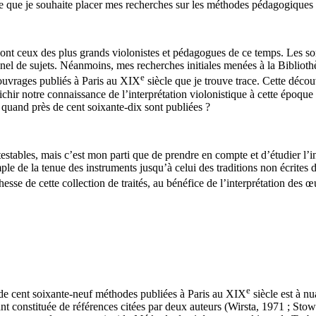
ive que je souhaite placer mes recherches sur les méthodes pédagogiques 
nt ceux des plus grands violonistes et pédagogues de ce temps. Les somme
panel de sujets. Néanmoins, mes recherches initiales menées à la Biblio
e
ouvrages publiés à Paris au XIX
siècle que je trouve trace. Cette découv
chir notre connaissance de l’interprétation violonistique à cette époque
 quand près de cent soixante-dix sont publiées ?
testables, mais c’est mon parti que de prendre en compte et d’étudier l’
e de la tenue des instruments jusqu’à celui des traditions non écrites do
ichesse de cette collection de traités, au bénéfice de l’interprétation de
e
de cent soixante-neuf méthodes publiées à Paris au XIX
siècle est à nu
tant constituée de références citées par deux auteurs (Wirsta, 1971 ; Sto