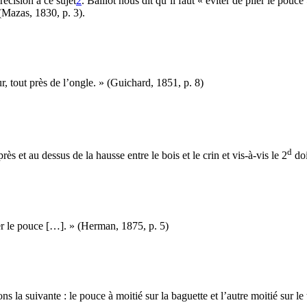
récision à ce sujet
2
. Baillot nous dit qu’il faut « éviter de plier le pouce
 (Mazas, 1830, p. 3).
eur, tout près de l’ongle. » (Guichard, 1851, p. 8)
d
 et au dessus de la hausse entre le bois et le crin et vis-à-vis le 2
doi
lier le pouce […]. » (Herman, 1875, p. 5)
ns la suivante : le pouce à moitié sur la baguette et l’autre moitié sur l