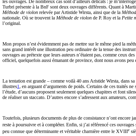
les ouvrages. De nombreux cas sont d’ailleurs délicats : je m’interrog
Turbri présente à la BnF sont deux ouvrages différents. Quant à Martin
Méthode de violon
relevée par Artistide Wirsta, ainsi que de la
Méthode
nationale. Où se trouvent la
Méthode de violon
de P. Roy et la
Petite 
l’original.
Mon propos n’est évidemment pas de mettre sur le même pied la méthod
sans grand intérêt une illustration peu ordinaire de la tenue des instru
ouvrages au prétexte que leurs auteurs n’étaient pas, comme ceux des
officiel, quelquefois aussi émanant de province, dont nous avons peu d
La tentation est grande – comme voilà 40 ans Aristide Wirsta, dans sa 
illustres
1
, en arguant d’arguments de poids. Certains de ces traités n
l’étude, d’aucuns proposent seulement quelques chapitres et font silen
de réaliser un staccato. D’autres encore s’adressent aux amateurs, com
Toutefois, plusieurs documents de plus de consistance n’ont encore jam
reste à poursuivre et à compléter. Enfin, si j’ai référencé ces ouvrag
e
peu connue que déterminante et véritable charnière entre le XVIII
siè