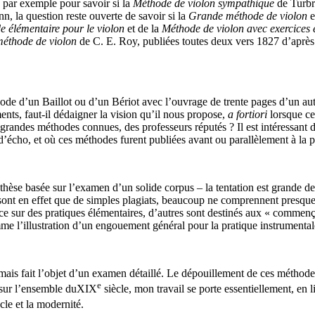
e par exemple pour savoir si la
Méthode de violon sympathique
de Turbr
n, la question reste ouverte de savoir si la
Grande méthode de violon
e
 élémentaire pour le violon
et de la
Méthode de violon avec exercices 
méthode de violon
de C. E. Roy, publiées toutes deux vers 1827 d’après S
e d’un Baillot ou d’un Bériot avec l’ouvrage de trente pages d’un aute
ments, faut-il dédaigner la vision qu’il nous propose,
a fortiori
lorsque ce
 grandes méthodes connues, des professeurs réputés ? Il est intéressant
’écho, et où ces méthodes furent publiées avant ou parallèlement à la p
thèse basée sur l’examen d’un solide corpus – la tentation est grande d
e sont en effet que de simples plagiats, beaucoup ne comprennent presqu
ce sur des pratiques élémentaires, d’autres sont destinés aux « commença
me l’illustration d’un engouement général pour la pratique instrumental
ais fait l’objet d’un examen détaillé. Le dépouillement de ces méthodes
e
es sur l’ensemble duXIX
siècle, mon travail se porte essentiellement, en 
cle et la modernité.