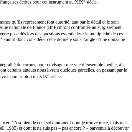
e
françaises écrites pour cet instrument au XIX
siècle.
s qu’ils représentent font autorité, tant par le détail et le soin
thèque nationale de France (BnF) m’ont confrontée au surgissement
erte pose dès lors des questions essentielles : la multiplicité de ces
 ? Faut-il donc considérer cette dernière sous l’angle d’une douzaine
intégralité du corpus, pour envisager une vue d’ensemble inédite, à la
nt certains auteurs nous livrent quelques parcelles, en passant par le
e
s œuvres pour violon du XIX
siècle.
ancer. C’est bien de cent soixante-neuf dont je trouve trace, mais mes
well, 1985) et dont je ne suis pas – pas encore ? – parvenue à découvrir