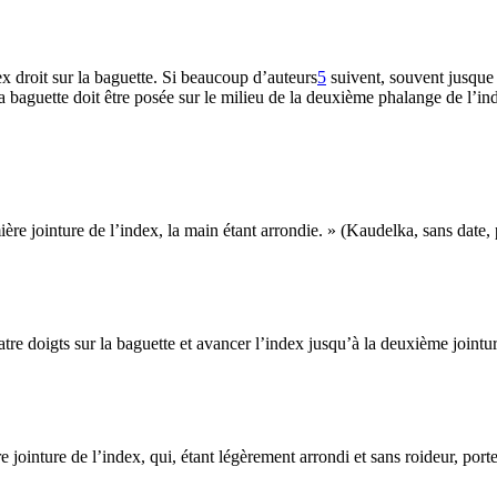
x droit sur la baguette. Si beaucoup d’auteurs
5
suivent, souvent jusque 
a baguette doit être posée sur le milieu de la deuxième phalange de l’ind
emière jointure de l’index, la main étant arrondie. » (Kaudelka, sans dat
uatre doigts sur la baguette et avancer l’index jusqu’à la deuxième jointu
re jointure de l’index, qui, étant légèrement arrondi et sans roideur, por