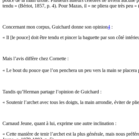
pouce de la main droite. Plusieurs auteurs célèbres ne livrent aucune p
tendu » (Bériot, 1857, p. 4). Pour Mazas, il « ne pliera que très peu »
Concernant mon corpus, Guichard donne son opinion
4
:
« Il [le pouce] doit être tendu et pincer la baguette par son côté intéri
Mais l’avis diffère chez Cornette :
« Le bout du pouce que l’on penchera un peu vers la main se placera près
Tandis qu’Herman partage l’opinion de Guichard :
« Soutenir l’archet avec tous les doigts, la main arrondie, éviter de p
Carnaud Jeune, quant à lui, exprime une autre inclination :
« Cette manière de tenir l’archet est la plus générale, mais nous préféro