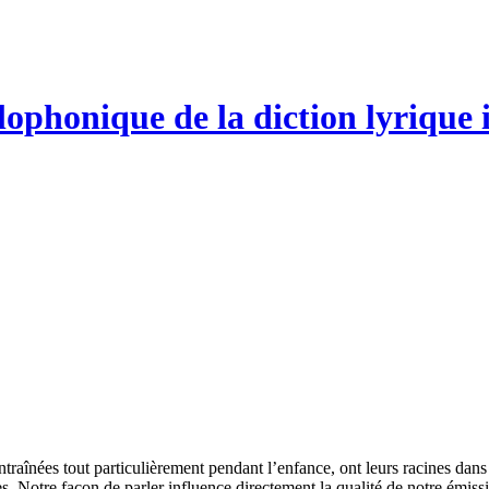
lophonique de la diction lyrique 
entraînées tout particulièrement pendant l’enfance, ont leurs racines dan
s. Notre façon de parler influence directement la qualité de notre émis