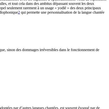
lles, et tout cela dans des ambitus dépassant souvent les deux
t appel seulement rarement à un usage « yodlé » des deux principaux
allophonique
2
qui permette une personnalisation de la langue chantée
atigue, sinon des dommages irréversibles dans le fonctionnement de
 adoptées par d’autres langues chantées, est souvent évoqué par de