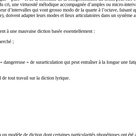
 du cri, une virtuosité mélodique accompagnée d’amples ou micro-interva
rieur d’intervalles qui vont grosso modo de la quarte à l’octave, faisan
e), doivent adapter leurs modes et lieux articulatoires dans un système 
nt à une mauvaise diction basée essentiellement :
herché ;
 « dangereuse » de surarticulation qui peut entraîner à la longue une f
 de tout travail sur la diction lyrique.
à un modèle de diction dont certaines particularités phonétiques ont été