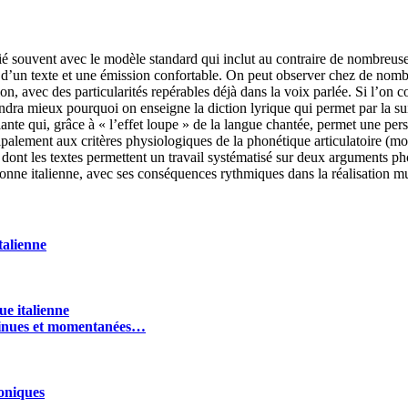
fié souvent avec le modèle standard qui inclut au contraire de nombreu
on d’un texte et une émission confortable. On peut observer chez de nomb
ion, avec des particularités repérables déjà dans la voix parlée. Si l’o
dra mieux pourquoi on enseigne la diction lyrique qui permet par la suit
nte qui, grâce à « l’effet loupe » de la langue chantée, permet une person
cipalement aux critères physiologiques de la phonétique articulatoire (mo
 dont les textes permettent un travail systématisé sur deux arguments p
onne italienne, avec ses conséquences rythmiques dans la réalisation mus
talienne
ue italienne
ontinues et momentanées…
honiques