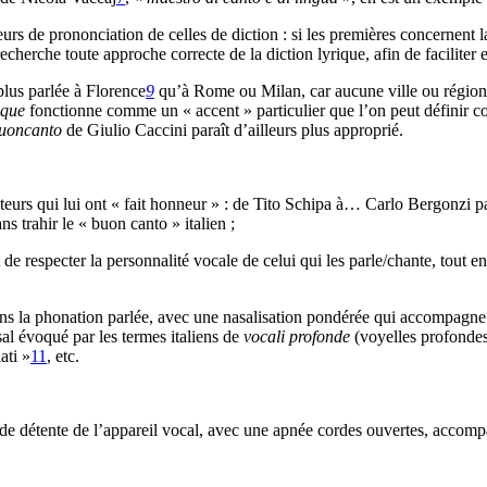
rs de prononciation de celles de diction : si les premières concernent la
echerche toute approche correcte de la diction lyrique, afin de faciliter e
plus parlée à Florence
9
qu’à Rome ou Milan, car aucune ville ou région n’
tique
fonctionne comme un « accent » particulier que l’on peut définir 
uoncanto
de Giulio Caccini paraît d’ailleurs plus approprié.
teurs qui lui ont « fait honneur » : de Tito Schipa à… Carlo Bergonzi pa
s trahir le « buon canto » italien ;
de respecter la personnalité vocale de celui qui les parle/chante, tout e
à dans la phonation parlée, avec une nasalisation pondérée qui accompag
asal évoqué par les termes italiens de
vocali profonde
(voyelles profondes
ati »
11
, etc.
té de détente de l’appareil vocal, avec une apnée cordes ouvertes, accom