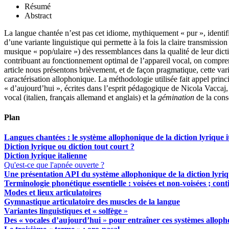
Résumé
Abstract
La langue chantée n’est pas cet idiome, mythiquement « pur », identi
d’une variante linguistique qui permette à la fois la claire transmissi
musique « pop/ulaire ») des ressemblances dans la qualité de leur dict
contribuant au fonctionnement optimal de l’appareil vocal, on compren
article nous présentons brièvement, et de façon pragmatique, cette varia
caractérisation allophonique. La méthodologie utilisée fait appel prin
« d’aujourd’hui », écrites dans l’esprit pédagogique de Nicola Vaccaj,
vocal (italien, français allemand et anglais) et la
gémination
de la cons
Plan
Langues chantées : le système allophonique de la diction lyrique i
Diction lyrique ou diction tout court ?
Diction lyrique italienne
Qu'est-ce que l'apnée ouverte ?
Une présentation API du système allophonique de la diction lyriq
Terminologie phonétique essentielle : voisées et non-voisées ; c
Modes et lieux articulatoires
Gymnastique articulatoire des muscles de la
langue
Variantes linguistiques et « solfège
»
Des
« v
ocales d’aujourd’hui
»
pour entraîner ces systèmes allop