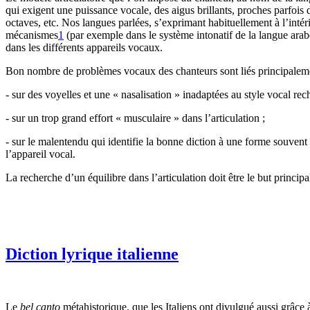
qui exigent une puissance vocale, des aigus brillants, proches parfois
octaves, etc. Nos langues parlées, s’exprimant habituellement à l’inté
mécanismes
1
(par exemple dans le système intonatif de la langue arab
dans les différents appareils vocaux.
Bon nombre de problèmes vocaux des chanteurs sont liés principaleme
- sur des voyelles et une « nasalisation » inadaptées au style vocal rec
- sur un trop grand effort « musculaire » dans l’articulation ;
- sur le malentendu qui identifie la bonne diction à une forme souvent
l’appareil vocal.
La recherche d’un équilibre dans l’articulation doit être le but principal
Diction lyrique italienne
Le
bel canto
métahistorique, que les Italiens ont divulgué aussi grâce 