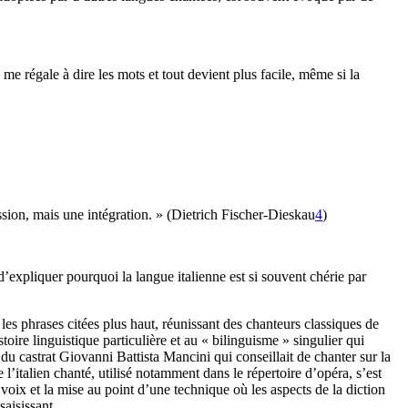
me régale à dire les mots et tout devient plus facile, même si la
cession, mais une intégration. » (Dietrich Fischer-Dieskau
4
)
 d’expliquer pourquoi la langue italienne est si souvent chérie par
 les phrases citées plus haut, réunissant des chanteurs classiques de
oire linguistique particulière et au « bilinguisme » singulier qui
i du castrat Giovanni Battista Mancini qui conseillait de chanter sur la
l’italien chanté, utilisé notamment dans le répertoire d’opéra, s’est
 voix et la mise au point d’une technique où les aspects de la diction
aisissant.