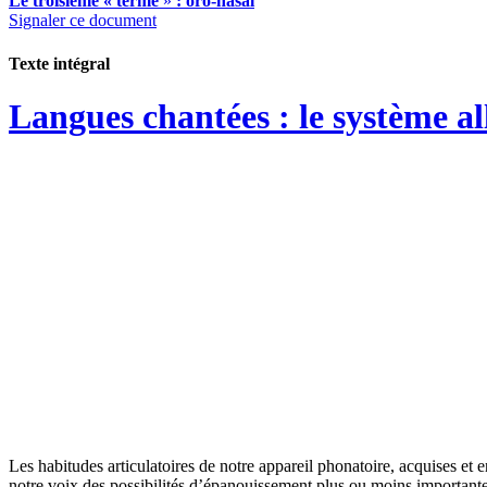
Le troisième « terme
»
: oro-nasal
Signaler ce document
Texte intégral
Langues chantées : le système al
Les habitudes articulatoires de notre appareil phonatoire, acquises et 
notre voix des possibilités d’épanouissement plus ou moins importante