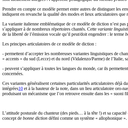
Prendre en compte ce modèle permet entre autres de distinguer les erreu
indiquent en revanche la qualité des modes et lieux articulatoires que r
La variante italienne emblématique de ce modèle de diction n’est pas 
s’appliquer à de nombreux répertoires chantés. Cette
variante linguis
de la liberté de l’émission vocale qu’il peut/doit engendrer : le terme
b
Les principes articulatoires de ce modèle de diction :
- permettent d’accepter les nombreuses variantes linguistiques de chan
« accents » du sud (Lecce) et du nord (Vidalenzo/Parme) de l’Italie, san
- peuvent s’appliquer à toutes les langues du monde, car ils permettent 
concernées.
Ces variantes généralisent certaines particularités articulatoires déj
intégrées
10
et à la hauteur de la note, dans un lieu articulatoire oro-n
produisant un mécanisme que l’on retrouve ensuite dans les « suoni fil
L’attitude posturale du chanteur (des pieds… à la tête !) et sa capaci
concept de
bonne diction
défini comme un système « allophonique ».