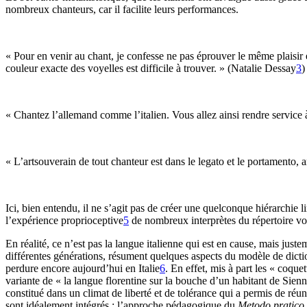
nombreux chanteurs, car il facilite leurs performances.
« Pour en venir au chant, je confesse ne pas éprouver le même plaisir en
couleur exacte des voyelles est difficile à trouver. » (Natalie Dessay
3
)
« Chantez l’allemand comme l’italien. Vous allez ainsi rendre service 
« L’artsouverain de tout chanteur est dans le legato et le portamento, ar
Ici, bien entendu, il ne s’agit pas de créer une quelconque hiérarchie l
l’expérience proprioceptive
5
de nombreux interprètes du répertoire vo
En réalité, ce n’est pas la langue italienne qui est en cause, mais just
différentes générations, résument quelques aspects du modèle de diction
perdure encore aujourd’hui en Italie
6
. En effet, mis à part les « coque
variante de « la langue florentine sur la bouche d’un habitant de Sienne
constitué dans un climat de liberté et de tolérance qui a permis de réun
sont idéalement intégrés : l’approche pédagogique du
Metodo pratico