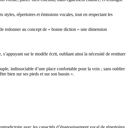
s styles, répertoires et émissions vocales, tout en respectant les
t de redonner au concept de « bonne diction » une dimension
s’appuyant sur le modèle écrit, oubliant ainsi la nécessité de restituer
ouple, indissociable d’une place confortable pour la voix ; sans oublier
tre bien sur ses pieds et sur son bassin ».
ontradictoire avec les capacités d’épanouissement vocal de répertoires