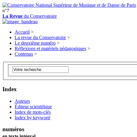
n°7
La Revue
du Conservatoire
Accueil
>
La revue du Conservatoire
>
Le deuxième numéro
>
Réflexions et matériels pédagogiques
>
Contenus
>
Index
Auteurs
Éditeur scientifique
Index de mots-clés
Index by keyword
numéros
en texte intégral