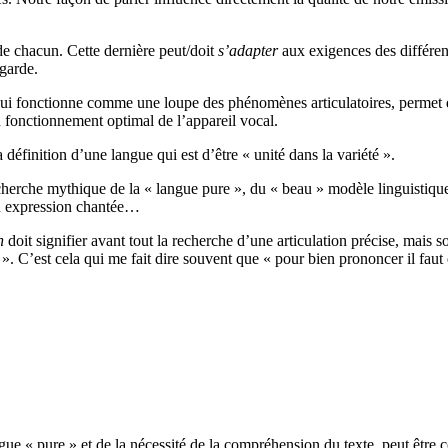
de chacun. Cette dernière peut/doit
s’adapter
aux exigences des différent
egarde.
, qui fonctionne comme une loupe des phénomènes articulatoires, perme
un fonctionnement optimal de l’appareil vocal.
définition d’une langue qui est d’être « unité dans la variété ».
herche mythique de la « langue pure », du « beau » modèle linguistique, 
on expression chantée…
n
doit signifier avant tout la recherche d’une articulation précise, mais s
. C’est cela qui me fait dire souvent que « pour bien prononcer il faut ê
ue « pure » et de la nécessité de la compréhension du texte, peut être c