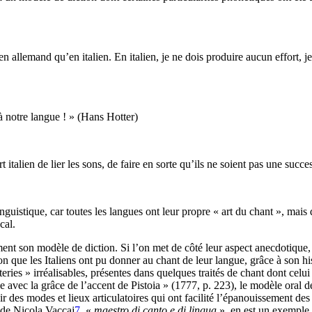
 allemand qu’en italien. En italien, je ne dois produire aucun effort, je 
à notre langue ! » (Hans Hotter)
t italien de lier les sons, de faire en sorte qu’ils ne soient pas une suc
inguistique, car toutes les langues ont leur propre « art du chant », mais
cal.
ement son modèle de diction. Si l’on met de côté leur aspect anecdotique,
 que les Italiens ont pu donner au chant de leur langue, grâce à son hist
tteries » irréalisables, présentes dans quelques traités de chant dont celu
 avec la grâce de l’accent de Pistoia » (1777, p. 223), le modèle oral de 
ir des modes et lieux articulatoires qui ont facilité l’épanouissement des
de Nicola Vaccaj
7
, «
maestro di canto e di lingua
», en est un exemple s