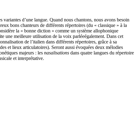
ses variantes d’une langue. Quand nous chantons, nous avons besoin
reux bons chanteurs de différents répertoires (du « classique » à la
n considère la « bonne diction » comme un système allophonique
e une meilleure utilisation de la voix parléeégalement. Dans cet
nalisation de l’italien dans différents répertoires, grâce à sa
des et lieux articulatoires). Seront aussi évoquées deux mélodies
honétiques majeurs : les
nasalisations
dans quatre langues du répertoire
icale et interprétative.