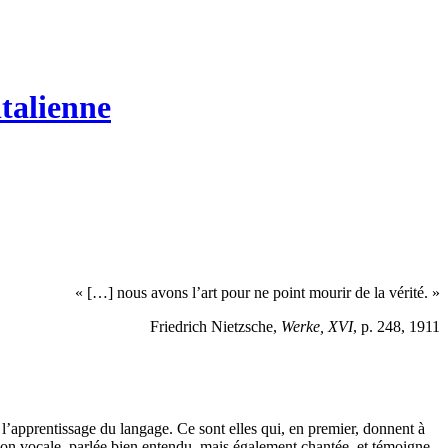
italienne
« […] nous avons l’art pour ne point mourir de la vérité. »
Friedrich Nietzsche,
Werke, XVI
, p. 248, 1911
s l’apprentissage du langage. Ce sont elles qui, en premier, donnent à
sion vocale, parlée bien entendu, mais également chantée, et témoigne