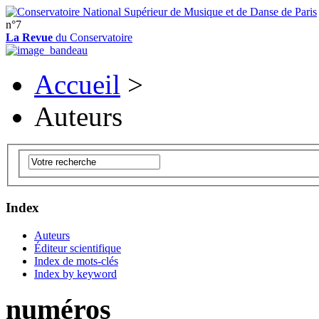
n°7
La Revue
du Conservatoire
Accueil
>
Auteurs
Index
Auteurs
Éditeur scientifique
Index de mots-clés
Index by keyword
numéros