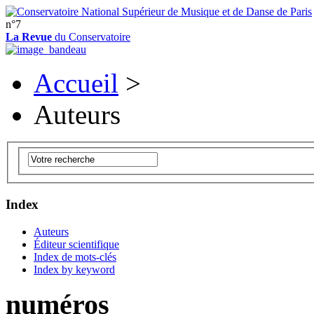
n°7
La Revue
du Conservatoire
Accueil
>
Auteurs
Index
Auteurs
Éditeur scientifique
Index de mots-clés
Index by keyword
numéros