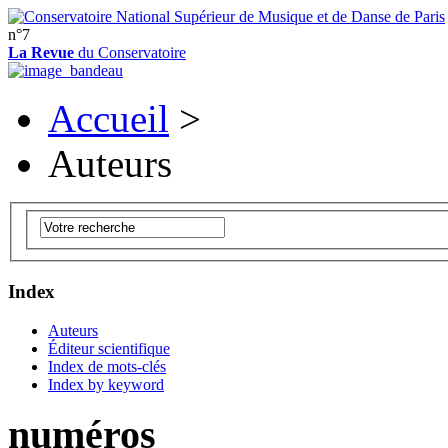
n°7
La Revue
du Conservatoire
Accueil
>
Auteurs
Index
Auteurs
Éditeur scientifique
Index de mots-clés
Index by keyword
numéros