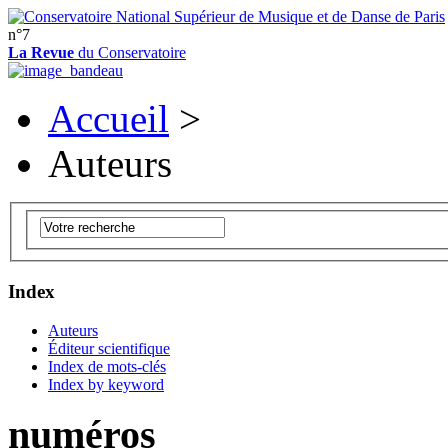
n°7
La Revue
du Conservatoire
Accueil
>
Auteurs
Index
Auteurs
Éditeur scientifique
Index de mots-clés
Index by keyword
numéros