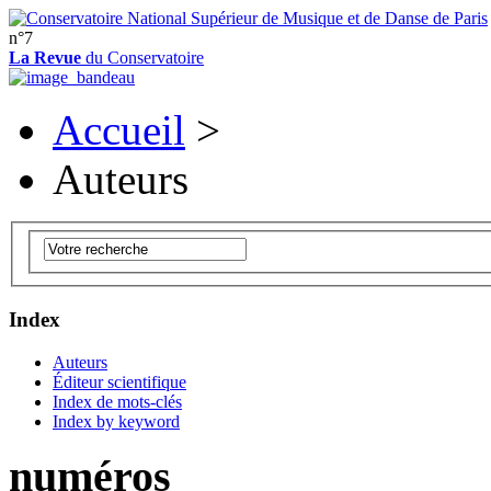
n°7
La Revue
du Conservatoire
Accueil
>
Auteurs
Index
Auteurs
Éditeur scientifique
Index de mots-clés
Index by keyword
numéros