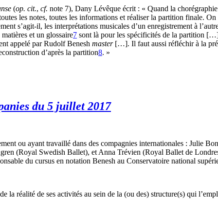
danse
(
op. cit.
,
cf.
note 7), Dany Lévêque écrit : « Quand la chorégraphie 
toutes les notes, toutes les informations et réaliser la partition finale
ement s’agit-il, les interprétations musicales d’un enregistrement à l’aut
 matières et un glossaire
7
sont là pour les spécificités de la partition [
cument appelé par Rudolf Benesh
master
[…]. Il faut aussi réfléchir à la p
construction d’après la partition
8
. »
panies
du 5 juillet 2017
ement ou ayant travaillé dans des compagnies internationales : Julie Bo
dgren (Royal Swedish Ballet), et Anna Trévien (Royal Ballet de Londres
ponsable du cursus en notation Benesh au Conservatoire national supéri
de la réalité de ses activités au sein de la (ou des) structure(s) qui l’e