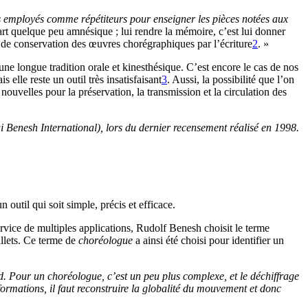
 employés comme répétiteurs pour enseigner les pièces notées aux
 art quelque peu amnésique ; lui rendre la mémoire, c’est lui donner
n de conservation des œuvres chorégraphiques par l’écriture
2
. »
une longue tradition orale et kinesthésique. C’est encore le cas de nos
elle reste un outil très insatisfaisant
3
. Aussi, la possibilité que l’on
 nouvelles pour la préservation, la transmission et la circulation des
ui
Benesh International
), lors du dernier recensement réalisé en 1998.
util qui soit simple, précis et efficace.
ervice de multiples applications, Rudolf Benesh choisit le terme
llets. Ce terme de
choréologue
a ainsi été choisi pour identifier un
nd. Pour un choréologue, c’est un peu plus complexe, et le déchiffrage
ormations, il faut reconstruire la globalité du mouvement et donc