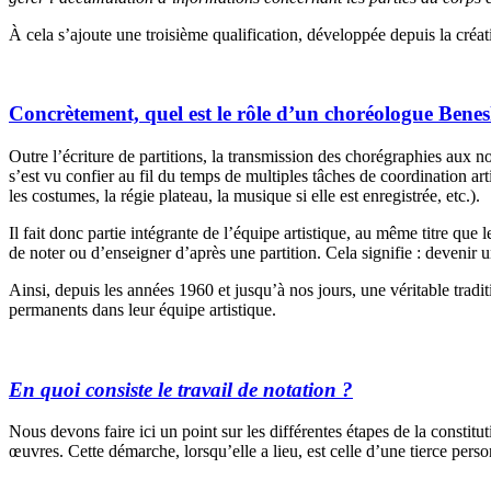
À cela s’ajoute une troisième qualification, développée depuis la créa
Concrètement, quel est le rôle d’un choréologue Bene
Outre l’écriture de partitions, la transmission des chorégraphies aux n
s’est vu confier au fil du temps de multiples tâches de coordination art
les costumes, la régie plateau, la musique si elle est enregistrée, etc.).
Il fait donc partie intégrante de l’équipe artistique, au même titre que
de noter ou d’enseigner d’après une partition. Cela signifie : devenir u
Ainsi, depuis les années 1960 et jusqu’à nos jours, une véritable trad
permanents dans leur équipe artistique.
En quoi consiste le travail de notation ?
Nous devons faire ici un point sur les différentes étapes de la constitu
œuvres. Cette démarche, lorsqu’elle a lieu, est celle d’une tierce pe