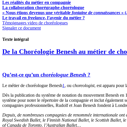
Les réalités du métier en compagnie
La collaboration chorégraphe-choréologue
« Nous étions devenus une véritable
fontaine de connaissances
» 
Le travail en
freelance
, l’avenir du métier ?
Témoignages video de choréologues
Signaler ce document
Texte intégral
De la Choréologie Benesh au métier de ch
Qu’est-ce qu’un c
horéologue Benesh
?
Le métier de choréologue Benesh
1
, ou c
horeologist
, est apparu pour 
Dès la publication du système de notation du mouvement Benesh en 195
système pour noter le répertoire de la compagnie et inclut également
compagnies professionnelles, Rudolf et Joan Benesh fondent à Londr
Depuis, de nombreuses compagnies de renommée internationale ont en
Royal Swedish Ballet, le Finnish National Ballet, le Scottish Ballet
of Canada de Toronto, l’Australian Ballet…