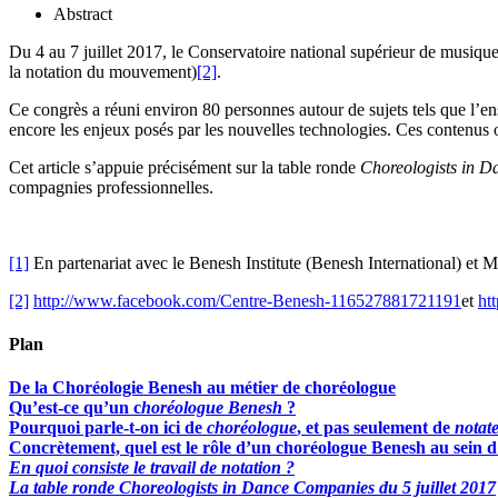
Abstract
Du 4 au 7 juillet 2017, le Conservatoire national supérieur de musique
la notation du mouvement)
[2]
.
Ce congrès a réuni environ 80 personnes autour de sujets tels que l’ens
encore les enjeux posés par les nouvelles technologies. Ces contenus on
Cet article s’appuie précisément sur la table ronde
Choreologists in 
compagnies professionnelles.
[1]
En partenariat avec le Benesh Institute (Benesh International) et 
[2]
http://www.facebook.com/Centre-Benesh-116527881721191
et
ht
Plan
De la Choréologie Benesh au métier de choréologue
Qu’est-ce qu’un c
horéologue Benesh
?
Pourquoi parle-t-on ici de
choréologue
, et pas seulement de
notat
Concrètement, quel est le rôle d’un choréologue Benesh au sein 
En quoi consiste le travail de notation ?
La table ronde
Choreologists in Dance Companies
du 5 juillet 2017