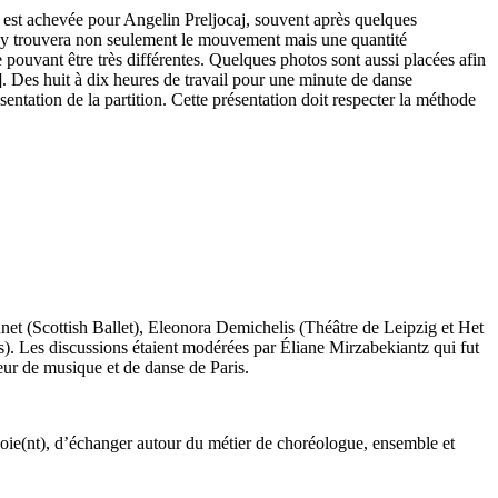
est achevée pour Angelin Preljocaj, souvent après quelques
. On y trouvera non seulement le mouvement mais une quantité
re pouvant être très différentes. Quelques photos sont aussi placées afin
…]. Des huit à dix heures de travail pour une minute de danse
résentation de la partition. Cette présentation doit respecter la méthode
nnet (Scottish Ballet), Eleonora Demichelis (Théâtre de Leipzig et Het
). Les discussions étaient modérées par Éliane Mirzabekiantz qui fut
eur de musique et de danse de Paris.
mploie(nt), d’échanger autour du métier de choréologue, ensemble et