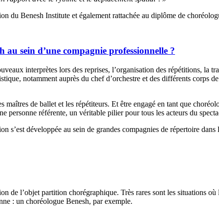
tion du Benesh Institute et également rattachée au diplôme de choréolog
sh au sein d’une compagnie professionnelle ?
ouveaux interprètes lors des reprises, l’organisation des répétitions, l
istique, notamment auprès du chef d’orchestre et des différents corps de 
 les maîtres de ballet et les répétiteurs. Et être engagé en tant que cho
ne personne référente, un véritable pilier pour tous les acteurs du specta
ition s’est développée au sein de grandes compagnies de répertoire dans
tion de l’objet partition chorégraphique. Très rares sont les situations o
rsonne : un choréologue Benesh, par exemple.