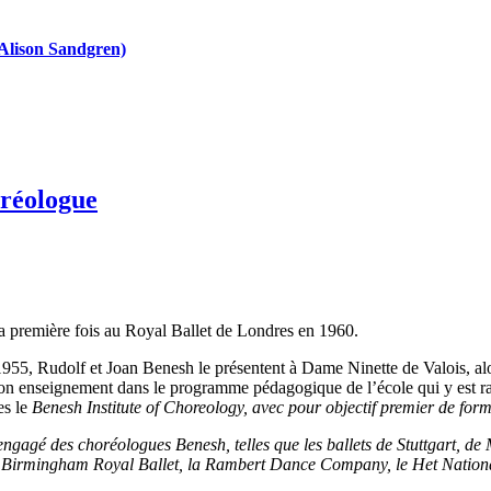
(Alison Sandgren)
oréologue
la première fois au Royal Ballet de Londres en 1960.
5, Rudolf et Joan Benesh le présentent à Dame Ninette de Valois, alor
 son enseignement dans le programme pédagogique de l’école qui y est r
es le
Benesh Institute of Choreology
, avec pour objectif premier de for
gagé des choréologues Benesh, telles que les ballets de Stuttgart, de
, le Birmingham Royal Ballet, la Rambert Dance Company, le Het Nationa