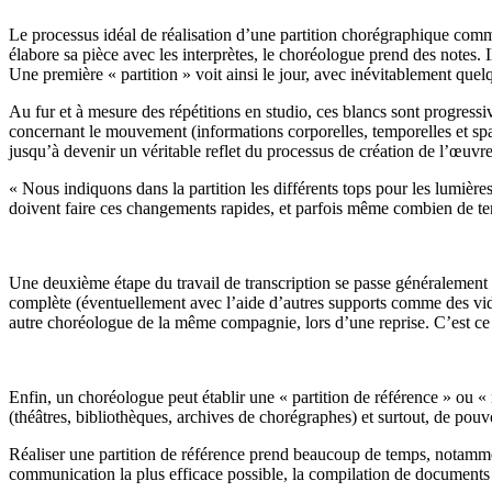
Le processus idéal de réalisation d’une partition chorégraphique comme
élabore sa pièce avec les interprètes, le choréologue prend des notes. 
Une première « partition » voit ainsi le jour, avec inévitablement quelq
Au fur et à mesure des répétitions en studio, ces blancs sont progressi
concernant le mouvement (informations corporelles, temporelles et spat
jusqu’à devenir un véritable reflet du processus de création de l’œuv
« Nous indiquons dans la partition les différents tops pour les lumière
doivent faire ces changements rapides, et parfois même combien de tem
Une deuxième étape du travail de transcription se passe généralement 
complète (éventuellement avec l’aide d’autres supports comme des vidéo
autre choréologue de la même compagnie, lors d’une reprise. C’est ce 
Enfin, un choréologue peut établir une « partition de référence » ou 
(théâtres, bibliothèques, archives de chorégraphes) et surtout, de po
Réaliser une partition de référence prend beaucoup de temps, notamment
communication la plus efficace possible, la compilation de document