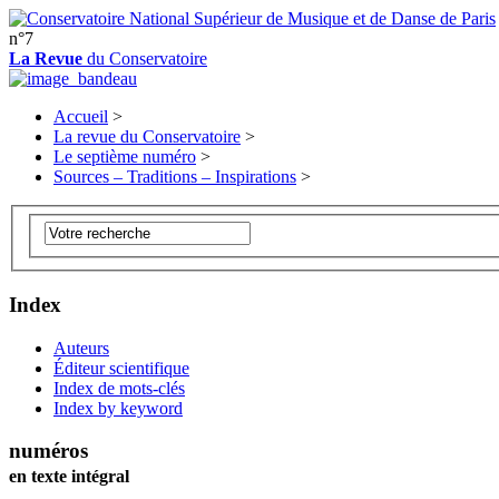
n°7
La Revue
du Conservatoire
Accueil
>
La revue du Conservatoire
>
Le septième numéro
>
Sources – Traditions – Inspirations
>
Index
Auteurs
Éditeur scientifique
Index de mots-clés
Index by keyword
numéros
en texte intégral