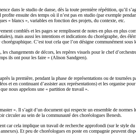
nce dans le studio de danse, dès la toute première répétition, qu’il s’
Il profite ensuite des temps où il n’est pas en studio (par exemple pendan
ues « blancs », variables en fonction des projets, du contexte, etc.
vement comblés et les pages se remplissent de notes en plus en plus comp
iales), mais aussi les intentions et indications du chorégraphe, des élé
re chorégraphique. C’est tout cela que l’on désigne communément sous l
s, les changements de décors, les repères visuels pour le chef d’orchestr
ps ils ont pour les faire » (Alison Sandgren).
après la première, pendant la phase de représentations ou de tournées p
s et en continuant d’assister aux représentations) et les organise pour 
que nous appelons une « partition de travail ».
« master ». Il s’agit d’un document qui respecte un ensemble de normes 
uvoir circuler au sein de la communauté des choréologues Benesh.
 car cela implique un travail de recherche approfondi (sur le style du 
s annexes). Et peu de choréologues en poste en compagnie peuvent disp