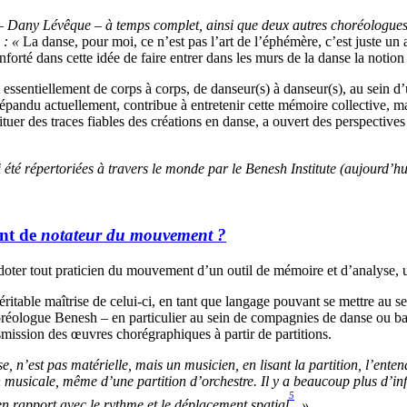
 – Dany Lévêque – à temps complet, ainsi que deux autres choréologues
 : «
La danse, pour moi, ce n’est pas l’art de l’éphémère, c’est juste un
forté dans cette idée de faire entrer dans les murs de la danse la notio
 essentiellement de corps à corps, de danseur(s) à danseur(s), au sein d’
pandu actuellement, contribue à entretenir cette mémoire collective, mais 
ituer des traces fiables des créations en danse, a ouvert des perspectives
été répertoriées à travers le monde par le Benesh Institute (aujourd’h
ent de
notateur du mouvement ?
ter tout praticien du mouvement d’un outil de mémoire et d’analyse, un o
éritable maîtrise de celui-ci, en tant que langage pouvant se mettre au s
réologue Benesh – en particulier au sein de compagnies de danse ou ba
ransmission des œuvres chorégraphiques à partir de partitions.
 n’est pas matérielle, mais un musicien, en lisant la partition, l’ente
n musicale, même d’une partition d’orchestre. Il y a beaucoup plus d’inf
5
n rapport avec le rythme et le déplacement spatial
. »