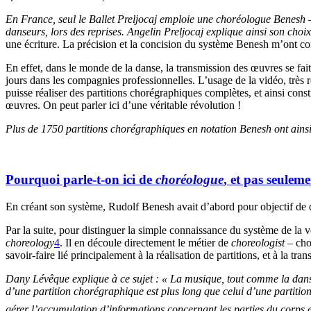
En France, seul le Ballet Preljocaj emploie une choréologue Benesh
danseurs, lors des reprises. Angelin Preljocaj explique ainsi son choix
une écriture. La précision et la concision du système Benesh m’ont con
En effet, dans le monde de la danse, la transmission des œuvres se fait
jours dans les compagnies professionnelles. L’usage de la vidéo, très ré
puisse réaliser des partitions chorégraphiques complètes, et ainsi const
œuvres. On peut parler ici d’une véritable révolution !
Plus de 1750 partitions chorégraphiques en notation Benesh ont ainsi 
Pourquoi parle-t-on ici de
choréologue
, et pas seulem
En créant son système, Rudolf Benesh avait d’abord pour objectif de do
Par la suite, pour distinguer la simple connaissance du système de la v
choreology
4
. Il en découle directement le métier de
choreologist
– cho
savoir-faire lié principalement à la réalisation de partitions, et à la t
Dany Lévêque explique à ce sujet : « La musique, tout comme la danse,
d’une partition chorégraphique est plus long que celui d’une partitio
gérer l’accumulation d’informations concernant les parties du corps e