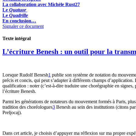
La collaboration avec Michèle Rust
27
Le
Quatuor
Le
Quadrille
En conclusion…
Signaler ce document
Texte intégral
L’écriture Benesh : un outil pour la trans
Lorsque Rudolf Benesh
1
publie son système de notation du mouvement
précis et concis, qui peut s’adapter à différents champs d’application
qualification : noter (c’est-à-dire traduire une chorégraphie en signes,
l’écriture Benesh.
Parmi les générations de notateurs du mouvement formés à Paris, plusi
tradition des choréologues
3
Benesh au sein des institutions (citons p
Preljocaj).
Dans cet article, je choisis d’appuyer ma réflexion sur ma propre exp