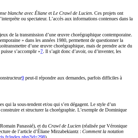
nse blanche avec Éliane
et
Le Crawl de Lucien
. Ces projets ont
’interprète ou spectateur. L’accès aux informations contenues dans la
 enjeux de la transmission d’une œuvre chorégraphique contemporaine.
ontemporaine » dans les années 1980, permettent de questionner la
quoitransmettre d’une œuvre chorégraphique, mais de prendre acte du
e puisse s’accomplir »
7
. Il s’agit donc d’avoir, ou d’inventer, les
onstructeur
9
peut-il répondre aux demandes, parfois difficiles à
es qui la sous-tendent et/ou qui s’en dégagent. Le style d’un
, construire et structurer la chorégraphie. L’exemple de Dominique
r Romain Panassié), et du
Crawl de Lucien
(réalisée par Véronique
ture de l’article d’Éliane Mirzabekiantz :
Comment la notation
aris.fr/index.php?id=298
).