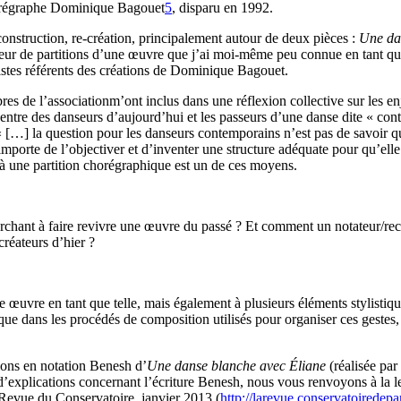
horégraphe Dominique Bagouet
5
, disparu en 1992.
onstruction, re-création, principalement autour de deux pièces :
Une da
cteur de partitions d’une œuvre que j’ai moi-même peu connue en tant qu
istes référents des créations de Dominique Bagouet.
res de l’associationm’ont inclus dans une réflexion collective sur les
on entre des danseurs d’aujourd’hui et les passeurs d’une danse dite « c
« […] la question pour les danseurs contemporains n’est pas de savoir 
 importe de l’objectiver et d’inventer une structure adéquate pour qu’ell
à une partition chorégraphique est un de ces moyens.
erchant à faire revivre une œuvre du passé ? Et comment un notateur/rec
créateurs d’hier ?
œuvre en tant que telle, mais également à plusieurs éléments stylistiqu
que dans les procédés de composition utilisés pour organiser ces gestes
itions en notation Benesh d’
Une danse blanche avec Éliane
(réalisée pa
explications concernant l’écriture Benesh, nous vous renvoyons à la lec
 Revue du Conservatoire, janvier 2013 (
http://larevue.conservatoiredep