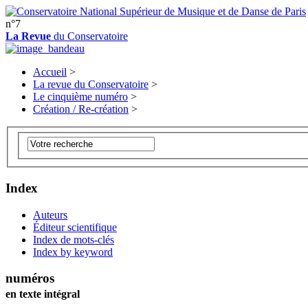
n°7
La Revue
du Conservatoire
Accueil
>
La revue du Conservatoire
>
Le cinquième numéro
>
Création / Re-création
>
Index
Auteurs
Éditeur scientifique
Index de mots-clés
Index by keyword
numéros
en texte intégral