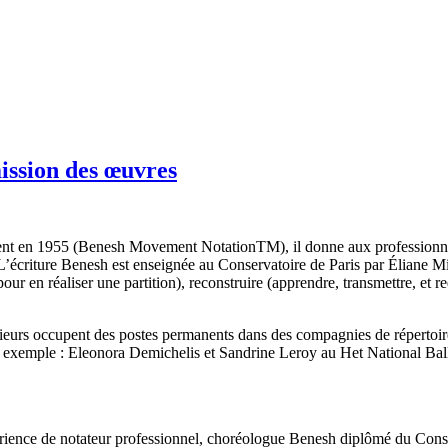
mission des œuvres
 en 1955 (Benesh Movement NotationTM), il donne aux professionnels (a
. L’écriture Benesh est enseignée au Conservatoire de Paris par Éliane M
 pour en réaliser une partition), reconstruire (apprendre, transmettre, e
eurs occupent des postes permanents dans des compagnies de répertoire,
ar exemple : Eleonora Demichelis et Sandrine Leroy au Het National Ba
érience de notateur professionnel, choréologue Benesh diplômé du Conser