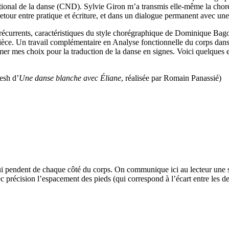
onal de la danse (CND). Sylvie Giron m’a transmis elle-même la chorégra
r-retour entre pratique et écriture, et dans un dialogue permanent avec u
écurrents, caractéristiques du style chorégraphique de Dominique Bagoue
 la pièce. Un travail complémentaire en Analyse fonctionnelle du corp
irmer mes choix pour la traduction de la danse en signes. Voici quelques 
nesh d’
Une danse blanche avec Éliane
, réalisée par Romain Panassié)
qui pendent de chaque côté du corps. On communique ici au lecteur une spé
c précision l’espacement des pieds (qui correspond à l’écart entre les de