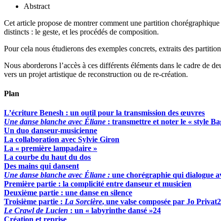
Abstract
Cet article propose de montrer comment une partition chorégraphique 
distincts : le geste, et les procédés de composition.
Pour cela nous étudierons des exemples concrets, extraits des partit
Nous aborderons l’accès à ces différents éléments dans le cadre de deu
vers un projet artistique de reconstruction ou de re-création.
Plan
L’écriture Benesh : un outil pour la transmission des œuvres
Une danse blanche avec Éliane
: transmettre et noter le « style B
Un duo danseur-musicienne
La collaboration avec Sylvie Giron
La « première lampadaire »
La courbe du haut du dos
Des mains qui dansent
Une danse blanche avec Éliane :
une chorégraphie qui dialogue a
Première partie : la complicité entre danseur et musicien
Deuxième partie : une danse en silence
Troisième partie :
La Sorcière
, une valse composée par Jo Privat
2
Le Crawl de Lucien
: un « labyrinthe dansé »
24
Création et reprise