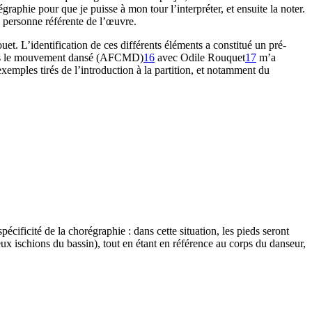
phie pour que je puisse à mon tour l’interpréter, et ensuite la noter.
ne personne référente de l’œuvre.
t. L’identification de ces différents éléments a constitué un pré-
s dans le mouvement dansé (AFCMD)
16
avec Odile Rouquet
17
m’a
exemples tirés de l’introduction à la partition, et notamment du
cificité de la chorégraphie : dans cette situation, les pieds seront
ux ischions du bassin), tout en étant en référence au corps du danseur,