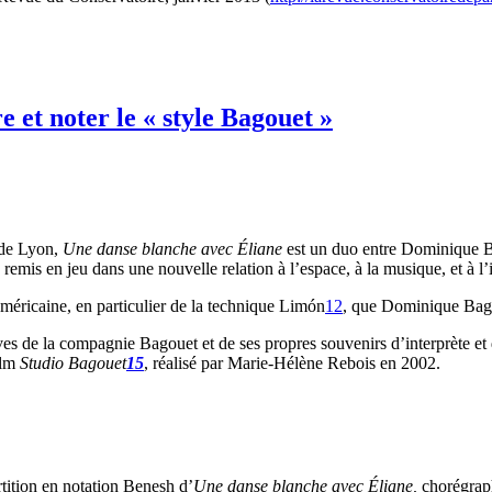
e et noter le « style Bagouet »
 de Lyon,
Une danse blanche avec Éliane
est un duo entre Dominique B
remis en jeu dans une nouvelle relation à l’espace, à la musique, et à l’i
méricaine, en particulier de la technique Limón
12
, que Dominique Bago
hives de la compagnie Bagouet et de ses propres souvenirs d’interprète e
ilm
Studio Bagouet
15
, réalisé par Marie-Hélène Rebois en 2002.
rtition en notation Benesh d’
Une danse blanche avec Éliane,
chorégrap