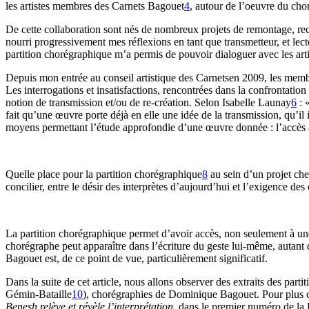
les artistes membres des Carnets Bagouet
4
, autour de l’oeuvre du c
De cette collaboration sont nés de nombreux projets de remontage, rec
nourri progressivement mes réflexions en tant que transmetteur, et le
partition chorégraphique m’a permis de pouvoir dialoguer avec les art
Depuis mon entrée au conseil artistique des Carnetsen 2009, les memb
Les interrogations et insatisfactions, rencontrées dans la confrontati
notion de transmission et/ou de re-création
.
Selon Isabelle Launay
6
: 
fait qu’une œuvre porte déjà en elle une idée de la transmission, qu’il
moyens permettant l’étude approfondie d’une œuvre donnée : l’accès 
Quelle place pour la partition chorégraphique
8
au sein d’un projet ch
concilier, entre le désir des interprètes d’aujourd’hui et l’exigence des 
La partition chorégraphique permet d’avoir accès, non seulement à une 
chorégraphe peut apparaître dans l’écriture du geste lui-même, autant 
Bagouet est, de ce point de vue, particulièrement significatif.
Dans la suite de cet article, nous allons observer des extraits des part
Gémin-Bataille
10
), chorégraphies de Dominique Bagouet. Pour plus d’
Benesh relève et révèle l’interprétation
, dans le premier numéro de la