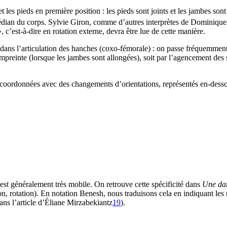
 et les pieds en première position : les pieds sont joints et les jambes s
médian du corps. Sylvie Giron, comme d’autres interprètes de Dominique
, c’est-à-dire en rotation externe, devra être lue de cette manière.
dans l’articulation des hanches (coxo-fémorale) : on passe fréquemment 
mpreinte (lorsque les jambes sont allongées), soit par l’agencement des s
nt coordonnées avec des changements d’orientations, représentés en-dess
st généralement très mobile. On retrouve cette spécificité dans
Une dan
on, rotation). En notation Benesh, nous traduisons cela en indiquant les m
dans l’article d’Éliane Mirzabekiantz
19
).