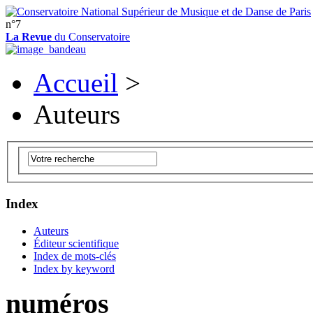
n°7
La Revue
du Conservatoire
Accueil
>
Auteurs
Index
Auteurs
Éditeur scientifique
Index de mots-clés
Index by keyword
numéros