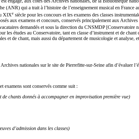
est engagé, aux côtés des Archives nationales, de la Bibliothèque natio
e (ANR) qui a trait à l’histoire de l’enseignement musical en France 
e
du XIX
siècle pour les concours et les examens des classes instrumenta
posés aux examens et concours, conservés principalement aux Archives n
 vacataires demandés et sous la direction du CNSMDP [Conservatoire na
 pour les études au Conservatoire, tant en classe d’instrument et de ch
les et de chant, mais aussi du département de musicologie et analyse, et
chives nationales sur le site de Pierrefitte-sur-Seine afin d’évaluer l
 et examens sont conservés comme suit :
et de chants donnés à accompagner en improvisation première vue)
reuves d’admission dans les classes)