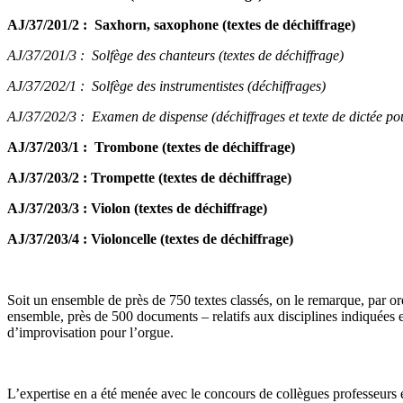
AJ/37/201/2 : Saxhorn, saxophone (textes de déchiffrage)
AJ/37/201/3 : Solfège des chanteurs (textes de déchiffrage)
AJ/37/202/1 : Solfège des instrumentistes (déchiffrages)
AJ/37/202/3 : Examen de dispense (déchiffrages et texte de dictée p
AJ/37/203/1 : Trombone (textes de
déchiffrage
)
AJ/37/203/2 : Trompette (textes de
déchiffrage
)
AJ/37/203/3 : Violon (textes de
déchiffrage
)
AJ/37/203/4 : Violoncelle (textes de
déchiffrage
)
Soit un ensemble de près de 750 textes classés, on le remarque, par o
ensemble, près de 500 documents – relatifs aux disciplines indiquées en
d’improvisation pour l’orgue.
L’expertise en a été menée avec le concours de collègues professeurs 