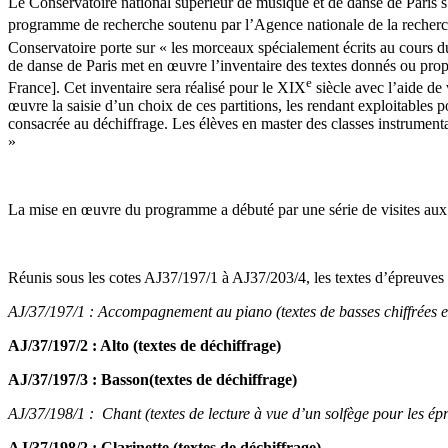
Le Conservatoire national supérieur de musique et de danse de Paris s’
programme de recherche soutenu par l’Agence nationale de la recherch
Conservatoire porte sur « les morceaux spécialement écrits au cours 
de danse de Paris met en œuvre l’inventaire des textes donnés ou pro
e
France]. Cet inventaire sera réalisé pour le XIX
siècle avec l’aide de
œuvre la saisie d’un choix de ces partitions, les rendant exploitables
consacrée au déchiffrage. Les élèves en master des classes instrumenta
»
La mise en œuvre du programme a débuté par une série de visites aux Ar
Réunis sous les cotes AJ37/197/1 à AJ37/203/4, les textes d’épreuves
AJ/37/197/1 : Accompagnement au piano (textes de basses chiffrées 
AJ/37/197/2 : Alto (textes de déchiffrage)
AJ/37/197/
3 : Basson
(textes de déchiffrage)
AJ/37/198/1 : Chant (textes de lecture à vue d’un solfège pour les ép
AJ/37/198/2 : Clarinette (textes de déchiffrage)