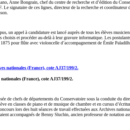
le piano, Anne Bongrain, chef du centre de recherche et d’édition du Con
 Le signataire de ces lignes, directeur de la recherche et coordinate
sson.
orpus, un appel à candidature est lancé auprès de tous les élèves musici
xtes choisis et procéder au-delà à leur gravure informatique. Les postu
t de 1875 pour flûte avec violoncelle d’accompagnement de Émile Palad
nationales (France), cote AJ37/199/2.
 de chefs de départements du Conservatoire sous la conduite du directe
ève en classes de piano et de musique de chambre et en cursus d’écritur
 concours lors des huit séances de travail effectuées aux Archives nation
s étaient accompagnés de Benny Sluchin, ancien professeur de notation as