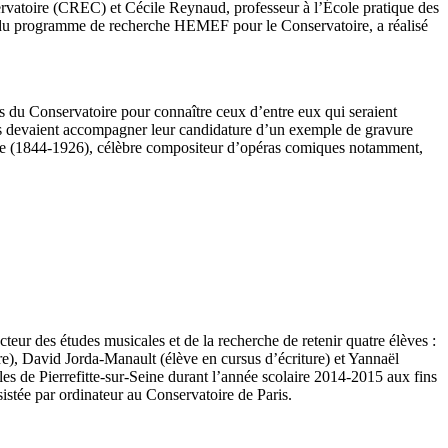
servatoire (CREC) et Cécile Reynaud, professeur à l’École pratique des
ur du programme de recherche HEMEF pour le Conservatoire, a réalisé
ens du Conservatoire pour connaître ceux d’entre eux qui seraient
lants devaient accompagner leur candidature d’un exemple de gravure
ilhe (1844-1926), célèbre compositeur d’opéras comiques notamment,
ur des études musicales et de la recherche de retenir quatre élèves :
e), David Jorda-Manault (élève en cursus d’écriture) et Yannaël
ales de Pierrefitte-sur-Seine durant l’année scolaire 2014-2015 aux fins
sistée par ordinateur au Conservatoire de Paris.