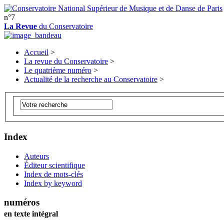
n°7
La Revue
du Conservatoire
Accueil
>
La revue du Conservatoire
>
Le quatrième numéro
>
Actualité de la recherche au Conservatoire
>
Index
Auteurs
Éditeur scientifique
Index de mots-clés
Index by keyword
numéros
en texte intégral