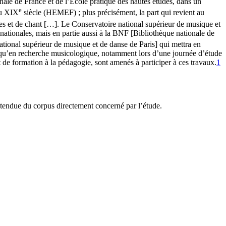
nale de France et de l’École pratique des hautes études, dans un
e
au XIX
siècle (HEMEF) ; plus précisément, la part qui revient au
les et de chant […]. Le Conservatoire national supérieur de musique et
ationales, mais en partie aussi à la BNF [Bibliothèque nationale de
tional supérieur de musique et de danse de Paris] qui mettra en
ant qu’en recherche musicologique, notamment lors d’une journée d’étude
 de formation à la pédagogie, sont amenés à participer à ces travaux.
1
’étendue du corpus directement concerné par l’étude.