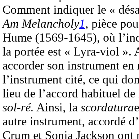
Comment indiquer le « désa
A
m Melancholy
1
,
pièce pou
Hume (1569-1645), où l’indi
la portée est « Lyra-viol ».
accorder son instrument en 
l’instrument cité, ce qui do
lieu de l’accord habituel d
sol-ré.
Ainsi, la
scordatura
e
autre instrument, accordé d
Crum et Sonia Jackson ont 