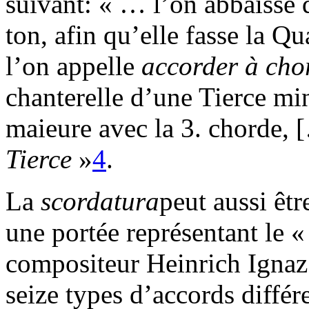
suivant: « … l’on abbaisse 
ton, afin qu’elle fasse la Qu
l’on appelle
accorder à cho
chanterelle d’une Tierce min
maieure avec la 3. chorde
Tierce
»
4
.
La
scordatura
peut aussi êtr
une portée représentant le «
compositeur Heinrich Ignaz
seize types d’accords différ