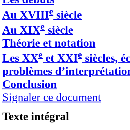
e
Au XVIII
siècle
e
Au XIX
siècle
Théorie et notation
e
e
Les XX
et XXI
siècles, 
problèmes d’interprétatio
Conclusion
Signaler ce document
Texte intégral