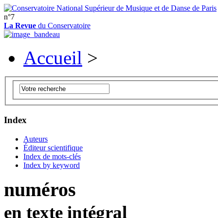
n°7
La Revue
du Conservatoire
Accueil
>
Index
Auteurs
Éditeur scientifique
Index de mots-clés
Index by keyword
numéros
en texte intégral