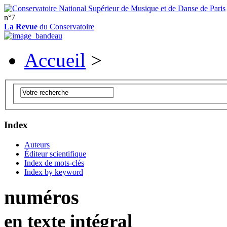
n°7
La Revue
du Conservatoire
Accueil
>
Index
Auteurs
Éditeur scientifique
Index de mots-clés
Index by keyword
numéros
en texte intégral