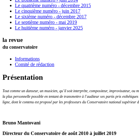
Le quatrième numéro - décembre 2015
Le cinquième numéro - juin 2017
Le sixième numéro - décembre 2017
Le septième numéro - mai 2019
Le huitième numéro - janvier 2025
la revue
du conservatoire
Informations
Comité de rédaction
Présentation
Tout comme un danseur, un musicien, qu’il soit interprète, compositeur, improvisateur, ou mus
la plus personnelle possible en tentant de transmettre à l’auditeur ses partis pris esthétiques 
ligne, dont le contenu est proposé par les professeurs du Conservatoire national supérieur 
Bruno Mantovani
Directeur du Conservatoire de août 2010 à juillet 2019