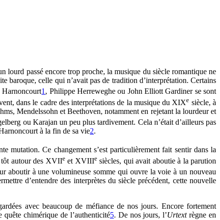
un lourd passé encore trop proche, la musique du siècle romantique ne
 baroque, celle qui n’avait pas de tradition d’interprétation. Certains
s Harnoncourt
1
, Philippe Herreweghe ou John Elliott Gardiner se sont
e
vent, dans le cadre des interprétations de la musique du XIX
siècle, à
Brahms, Mendelssohn et Beethoven, notamment en rejetant la lourdeur et
lberg ou Karajan un peu plus tardivement. Cela n’était d’ailleurs pas
Harnoncourt à la fin de sa vie
2
.
te mutation. Ce changement s’est particulièrement fait sentir dans la
e
e
s tôt autour des XVII
et XVIII
siècles, qui avait aboutie à la parution
ur aboutir à une volumineuse somme qui ouvre la voie à un nouveau
mettre d’entendre des interprètes du siècle précédent, cette nouvelle
 regardées avec beaucoup de méfiance de nos jours. Encore fortement
de quête chimérique de l’authenticité
5
. De nos jours, l’
Urtext
règne en