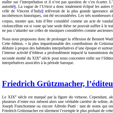
maître sur l’interprétation et il n’est pas question de s’en écarter.
autorité
6
. La vague de l’
Urtext
a donc totalement éclipsé les autres 
celle de Vincent d’Indy
8
relèverait de la plus grande ignorance al
incohérences historiques, ont été reconsidérées. Les très nombreuse
corpus, montre que, loin d’être considéré comme un acte de vandalis
violoncelliste est si vaste qu’une seule thèse ne pouvait suffire à le
ne pas s’attarder sur celles de musiques considérées comme anciennes
Nous nous proposons donc de prolonger la réflexion de Bennett Wadsw
Cette édition, « la plus impardonnable des contributions de Grützm
déduire à propos des habitudes interprétatives d’une époque et surtou
l’intense activité d’éditeur a profondément impacté la transmission d
e
seconde moitié du XIX
siècle pour nous concentrer enfin sur l’édit
interprétatives associées à la période baroque.
Friedrich Grützmacher, l’éditeu
e
Le XIX
siècle est marqué par la figure du virtuose. Cependant, alo
plusieurs d’entre eux mènent alors une véritable carrière de soliste, 
Joseph Franchomme ou encore Alfredo Piatti : tant de noms qui ont m
Friedrich Grützmacher est sûrement l’exemple le plus probant de cette 