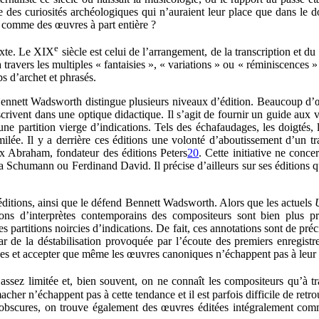
e des curiosités archéologiques qui n’auraient leur place que dans le 
er comme des œuvres à part entière ?
e
texte. Le XIX
siècle est celui de l’arrangement, de la transcription et du
avers les multiples « fantaisies », « variations » ou « réminiscences » s
s d’archet et phrasés.
Bennett Wadsworth distingue plusieurs niveaux d’édition. Beaucoup d’œu
nscrivent dans une optique didactique. Il s’agit de fournir un guide aux 
e partition vierge d’indications. Tels des échafaudages, les doigtés, 
imilée. Il y a derrière ces éditions une volonté d’aboutissement d’un
Max Abraham, fondateur des éditions Peters
20
. Cette initiative ne conc
 Schumann ou Ferdinand David. Il précise d’ailleurs sur ses éditions qu
 éditions, ainsi que le défend Bennett Wadsworth. Alors que les actuels
itions d’interprètes contemporains des compositeurs sont bien plus p
des partitions noircies d’indications. De fait, ces annotations sont de pr
ar de la déstabilisation provoquée par l’écoute des premiers enregistre
rces et accepter que même les œuvres canoniques n’échappent pas à leur
 assez limitée et, bien souvent, on ne connaît les compositeurs qu’à 
her n’échappent pas à cette tendance et il est parfois difficile de retr
s obscures, on trouve également des œuvres éditées intégralement co