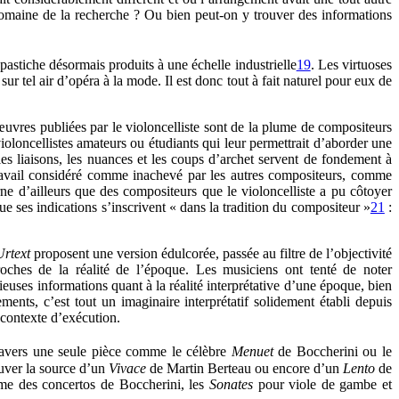
domaine de la recherche ? Ou bien peut-on y trouver des informations
 pastiche désormais produits à une échelle industrielle
19
. Les virtuoses
ur tel air d’opéra à la mode. Il est donc tout à fait naturel pour eux de
vres publiées par le violoncelliste sont de la plume de compositeurs
violoncellistes amateurs ou étudiants qui leur permettrait d’aborder une
les liaisons, les nuances et les coups d’archet servent de fondement à
 travail considéré comme inachevé par les autres compositeurs, comme
erne d’ailleurs que des compositeurs que le violoncelliste a pu côtoyer
e ses indications s’inscrivent « dans la tradition du compositeur »
21
:
Urtext
proposent une version édulcorée, passée au filtre de l’objectivité
roches de la réalité de l’époque. Les musiciens ont tenté de noter
écieuses informations quant à la réalité interprétative d’une époque, bien
ments, c’est tout un imaginaire interprétatif solidement établi depuis
 contexte d’exécution.
travers une seule pièce comme le célèbre
Menuet
de Boccherini ou le
ouver la source d’un
Vivace
de Martin Berteau ou encore d’un
Lento
de
mme des concertos de Boccherini, les
Sonates
pour viole de gambe et