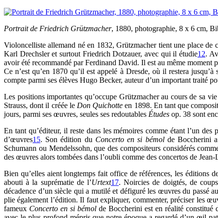
Portrait de Friedrich Grützmacher
, 1880, photographie, 8 x 6 cm, B
Violoncelliste allemand né en 1832, Grützmacher tient une place de c
Karl Drechsler et surtout Friedrich Dotzauer, avec qui il étudie
12
. Av
avoir été recommandé par Ferdinand David. Il est au même moment prof
Ce n’est qu’en 1870 qu’il est appelé à Dresde, où il restera jusqu’à
compte parmi ses élèves Hugo Becker, auteur d’un important traité po
Les positions importantes qu’occupe Grützmacher au cours de sa vie l
Strauss, dont il créée le
Don Quichotte
en 1898. En tant que composite
jours, parmi ses œuvres, seules ses redoutables
Études
op. 38 sont enco
En tant qu’éditeur, il reste dans les mémoires comme étant l’un des 
d’œuvres
15
. Son édition du
Concerto en si bémol
de Boccherini a 
Schumann ou Mendelssohn, que des compositeurs considérés comme plu
des œuvres alors tombées dans l’oubli comme des concertos de Jean-
Bien qu’elles aient longtemps fait office de références, les éditions
abouti à la suprématie de l’
Urtext
17
. Noircies de doigtés, de coups
décadence d’un siècle qui a mutilé et défiguré les œuvres du passé au
plie également l’édition. Il faut expliquer, commenter, préciser les 
fameux
Concerto en si bémol
de Boccherini est en réalité constitué 
avec le plus profond mépris que notre époque a regardé d’un œil pater