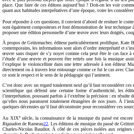
place. Que faire de ces éditons aujourd’hui ? Doit-on les voir comm
quant aux habitudes interprétatives d’une époque, voire les considér
Pour répondre à ces questions, il convient d’abord de resituer le con
sont également compositeurs et font démonstration de leur technique à tr
proposer une édition personnelle d’une œuvre avec leurs doigtés, coup
À propos de Grützmacher, éditeur particulièrement prolifique, Kate 
contemporains, les informations sont alors d’ordre interprétatif et s’i
œuvre sans risquer de s’y noyer comme cela peut être le cas face à un
l’étude d’une œuvre et peuvent être retirés une fois la musique ass
l’explique le violoncelliste dans une lettre adressée à son éditeur 
directement ou à travers leur entourage comme ce fut le cas avec Clara
ce sont le respect et le sens de la pédagogie qui l’animent.
C’est donc avec un regard totalement neuf qu’il faut reconsidérer ces
scientifique qui défend une certaine forme d’authenticité, les éd
l’interprétation, poussant parfois à l’extrême la précision : en résulte 
qu’elles nous paraissent totalement étrangères de nos jours. À l’inst
quelques décennies qu’il faut déconstruire pour reconsidérer ces sou
e
Au XIX
siècle, la connaissance de la musique du passé est encore
Rigaudon
de Rameau
22
. Les éditions de musique du passé de Grützmac
Charles-Nicolas Baudiot. À côté de ces pièces isolées aux origine