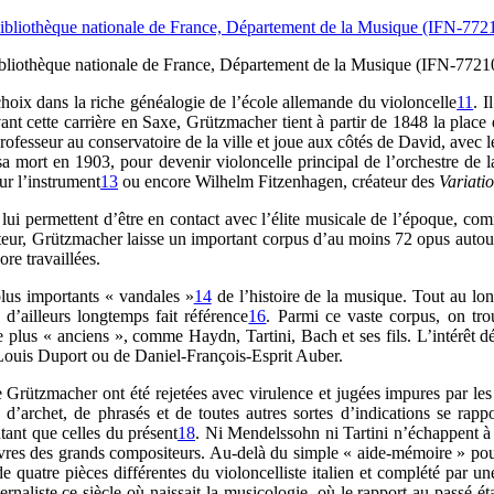
ibliothèque nationale de France, Département de la Musique (IFN-7721
hoix dans la riche généalogie de l’école allemande du violoncelle
11
. I
ant cette carrière en Saxe, Grützmacher tient à partir de 1848 la plac
esseur au conservatoire de la ville et joue aux côtés de David, avec l
 sa mort en 1903, pour devenir violoncelle principal de l’orchestre de 
ur l’instrument
13
ou encore Wilhelm Fitzenhagen, créateur des
Variati
ui permettent d’être en contact avec l’élite musicale de l’époque, co
ur, Grützmacher laisse un important corpus d’au moins 72 opus autour 
re travaillées.
plus importants « vandales »
14
de l’histoire de la musique. Tout au long
d’ailleurs longtemps fait référence
16
. Parmi ce vaste corpus, on tr
s « anciens », comme Haydn, Tartini, Bach et ses fils. L’intérêt déb
Louis Duport ou de Daniel-François-Esprit Auber.
 de Grützmacher ont été rejetées avec virulence et jugées impures par l
 d’archet, de phrasés et de toutes autres sortes d’indications se rappo
tant que celles du présent
18
. Ni Mendelssohn ni Tartini n’échappent à 
œuvres des grands compositeurs. Au-delà du simple « aide-mémoire » pour 
de quatre pièces différentes du violoncelliste italien et complété par 
naliste ce siècle où naissait la musicologie, où le rapport au passé éta