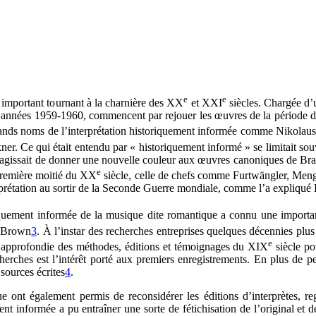
e
e
 important tournant à la charnière des XX
et XXI
siècles. Chargée d’
s années 1959-1960, commencent par rejouer les œuvres de la période dite
grands noms de l’interprétation historiquement informée comme Nikolau
r. Ce qui était entendu par « historiquement informé » se limitait sou
 Il s’agissait de donner une nouvelle couleur aux œuvres canoniques de 
e
a première moitié du XX
siècle, celle de chefs comme Furtwängler, Menge
rprétation au sortir de la Seconde Guerre mondiale, comme l’a expliqué 
riquement informée de la musique dite romantique a connu une importan
e Brown
3
. À l’instar des recherches entreprises quelques décennies plu
e
e approfondie des méthodes, éditions et témoignages du XIX
siècle po
ches est l’intérêt porté aux premiers enregistrements. En plus de per
 sources écrites
4
.
ique ont également permis de reconsidérer les éditions d’interprètes,
ent informée a pu entraîner une sorte de fétichisation de l’original et 