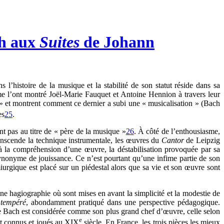
ch aux
Suites
de Johann
s l’histoire de la musique et la stabilité de son statut réside dans sa
me l’ont montré Joël-Marie Fauquet et Antoine Hennion à travers leur
ch » et montrent comment ce dernier a subi une « musicalisation » (Bach
es
25
.
t pas au titre de « père de la musique »
26
. À côté de l’enthousiasme,
ranscende la technique instrumentale, les œuvres du
Cantor
de Leipzig
e à la compréhension d’une œuvre, la déstabilisation provoquée par sa
synonyme de jouissance. Ce n’est pourtant qu’une infime partie de son
urgique est placé sur un piédestal alors que sa vie et son œuvre sont
 hagiographie où sont mises en avant la simplicité et la modestie de
 tempéré
, abondamment pratiqué dans une perspective pédagogique.
 Bach est considérée comme son plus grand chef d’œuvre, celle selon
e
nt connus et joués au XIX
siècle. En France, les trois pièces les mieux