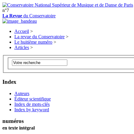
n°7
La Revue
du Conservatoire
Accueil
>
La revue du Conservatoire
>
Le huitième numéro
>
Articles
>
Index
Auteurs
Éditeur scientifique
Index de mots-clés
Index by keyword
numéros
en texte intégral