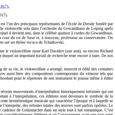
017).
l est l’un des principaux représentants de l’école de Dresde fondée par
e de violoncelle solo dans l’orchestre du Gewandhaus de Leipzig après
equel il devient ami, dans le célèbre quatuor à cordes du Gewandhaus.
la cour du roi de Saxe et, à nouveau, professeur au conservatoire. On
ons sur un thème rococo
de Tchaïkovski.
mme le violoncelliste russe Karl Davidov (son ami), ou encore Richard
duquel un important travail de recherche reste encore à faire. De nos
 de sa vie, le violoncelliste a arrangé, transcrit et édité des centaines
ouve aussi bien des compositeurs contemporains du virtuose tels que
ordant pour le répertoire de son instrument le pousse même à éditer
es récents mouvements d’interprétation historiquement informée qui ont
rtant à l’interprétation, ces éditions sont devenues le symbole de la
cette herméneutique musicale qui caractérise l’époque et à laquelle se
l’interprète, des refontes totales des œuvres sont parfois opérées. Le
une cadence de Grützmacher dans un style tout à fait romantique. C’est
it considérablement différent et où l’arrangement avait une tout autre