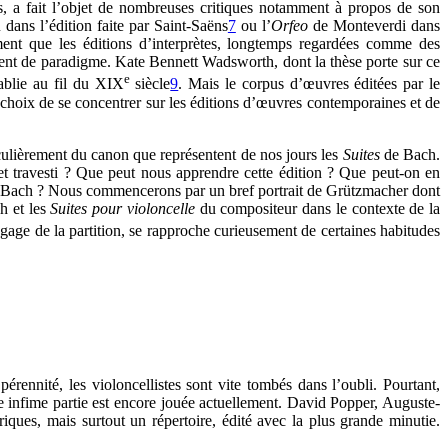
rces, a fait l’objet de nombreuses critiques notamment à propos de son
dans l’édition faite par Saint-Saëns
7
ou l’
Orfeo
de Monteverdi dans
mment que les éditions d’interprètes, longtemps regardées comme des
ent de paradigme. Kate Bennett Wadsworth, dont la thèse porte sur ce
e
ablie au fil du XIX
siècle
9
. Mais le corpus d’œuvres éditées par le
e choix de se concentrer sur les éditions d’œuvres contemporaines et de
ulièrement du canon que représentent de nos jours les
Suites
de Bach.
t travesti ? Que peut nous apprendre cette édition ? Que peut-on en
nt à Bach ? Nous commencerons par un bref portrait de Grützmacher dont
ch et les
Suites pour violoncelle
du compositeur dans le contexte de la
gage de la partition, se rapproche curieusement de certaines habitudes
rennité, les violoncellistes sont vite tombés dans l’oubli. Pourtant,
une infime partie est encore jouée actuellement. David Popper, Auguste-
ques, mais surtout un répertoire, édité avec la plus grande minutie.