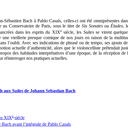
n-Sébastien Bach à Pablo Casals, celles-ci ont été omniprésentes dan
e au Conservatoire de Paris, sous le titre de
Six Sonates ou Études
, 
e
ancrées dans les esprits du XIX
siècle, les
Suites
se virent quelque
e vieillerie presque comique de nos jours en raison de la multitude d’
ans l’oubli. Avec ses indications de phrasé ou de tempo, ses ajouts d
tion actuelle d’authenticité, alors que le violoncelliste prétendait jus
 propos des habitudes interprétatives d’une époque, de la réception d
 réinterroger nos pratiques actuelles.
ch aux
Suites
de Johann Sebastian Bach
e
au XIX
siècle
 Bach avant l’intégrale de Pablo Casals