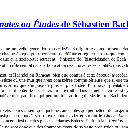
nates ou Études
de Sébastien Ba
chaque nouvelle génération musicale
23
. Sa figure est omniprésente dan
par chaque époque pour permettre de définir et réguler la musique com
ologue et le sociologue retracent « l’histoire de l’historicisation de Ba
ant un rôle central dans la fabrication des nouvelles sensibilités musical
ment, et Haendel ou Rameau, bien que connus à cette époque, n’accèden
 ce siècle où une musique n’est considérée comme sérieuse que si elle t
riture. Alors que s’impose de plus en plus l’idée d’un travail préalabl
’il faut tenter de décrypter, un labyrinthe dans lequel se perdre est 
ulèvent ce paradoxe qui perdure tout au long du siècle : un Bach démi
étis ne ressassent que quelques anecdotes qui permettent de forger une
usique, on connaît son œuvre pour clavier et surtout le
Clavier bien
oncert ainsi que des pièces de danses isolées. Enfin, « la »
Passion
de
 Ce ne sont donc que des fragments épars de sa vaste production qui so