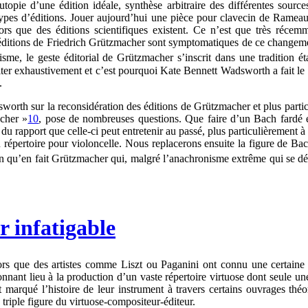
 L’utopie d’une édition idéale, synthèse arbitraire des différentes sou
types d’éditions. Jouer aujourd’hui une pièce pour clavecin de Rameau 
ors que des éditions scientifiques existent. Ce n’est que très réce
s éditions de Friedrich Grützmacher sont symptomatiques de ce changem
me, le geste éditorial de Grützmacher s’inscrit dans une tradition ét
 traiter exhaustivement et c’est pourquoi Kate Bennett Wadsworth a fait l
.
orth sur la reconsidération des éditions de Grützmacher et plus partic
acher »
10
, pose de nombreuses questions. Que faire d’un Bach fardé e
t du rapport que celle-ci peut entretenir au passé, plus particulièreme
u répertoire pour violoncelle. Nous replacerons ensuite la figure de Ba
ion qu’en fait Grützmacher qui, malgré l’anachronisme extrême qui se dé
r infatigable
rs que des artistes comme Liszt ou Paganini ont connu une certaine pé
donnant lieu à la production d’un vaste répertoire virtuose dont seule 
arqué l’histoire de leur instrument à travers certains ouvrages théori
triple figure du virtuose-compositeur-éditeur.