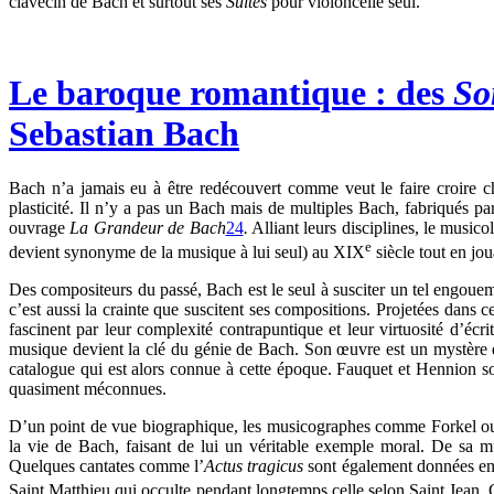
clavecin de Bach et surtout ses
Suites
pour violoncelle seul.
Le baroque romantique : des
So
Sebastian Bach
Bach n’a jamais eu à être redécouvert comme veut le faire croire 
plasticité. Il n’y a pas un Bach mais de multiples Bach, fabriqués 
ouvrage
La Grandeur de Bach
24
.
Alliant leurs disciplines, le music
e
devient synonyme de la musique à lui seul) au XIX
siècle tout en jou
Des compositeurs du passé, Bach est le seul à susciter un tel engoue
c’est aussi la crainte que suscitent ses compositions. Projetées dans
fascinent par leur complexité contrapuntique et leur virtuosité d’éc
musique devient la clé du génie de Bach. Son œuvre est un mystère qu
catalogue qui est alors connue à cette époque. Fauquet et Hennion so
quasiment méconnues.
D’un point de vue biographique, les musicographes comme Forkel ou F
la vie de Bach, faisant de lui un véritable exemple moral. De sa m
Quelques cantates comme l’
Actus tragicus
sont également données en c
Saint Matthieu qui occulte pendant longtemps celle selon Saint Jean.