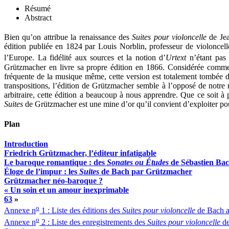
Résumé
Abstract
Bien qu’on attribue la renaissance des
Suites pour violoncelle
de Jea
édition publiée en 1824 par Louis Norblin, professeur de violoncell
l’Europe. La fidélité aux sources et la notion d’
Urtext
n’étant pas 
Grützmacher en livre sa propre édition en 1866. Considérée comme un
fréquente de la musique même, cette version est totalement tombée d
transpositions, l’édition de Grützmacher semble à l’opposé de notre no
arbitraire, cette édition a beaucoup à nous apprendre. Que ce soit à
Suites
de Grützmacher est une mine d’or qu’il convient d’exploiter pour
Plan
Introduction
Friedrich Grützmacher, l’éditeur infatigable
Le baroque romantique : des
Sonates ou Études
de Sébastien Ba
Éloge de l’impur : les
Suites
de Bach par Grützmacher
Grützmacher néo-baroque ?
« Un soin et un amour inexprimable
63
»
o
Annexe n
1 : Liste des éditions des
Suites pour violoncelle
de Bach 
o
Annexe n
2 : Liste des enregistrements des
Suites pour violoncelle
de