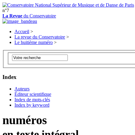
n°7
La Revue
du Conservatoire
Accueil
>
La revue du Conservatoire
>
Le huitième numéro
>
Index
Auteurs
Éditeur scientifique
Index de mots-clés
Index by keyword
numéros
en texte intégral