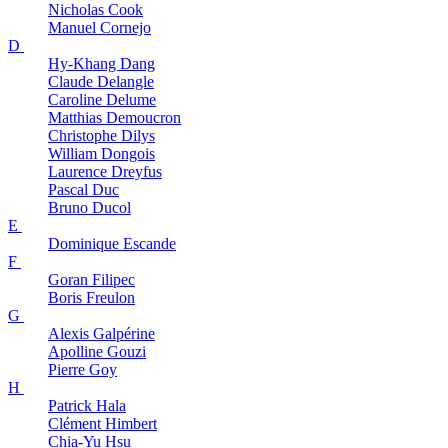
Nicholas
Cook
Manuel
Cornejo
D
Hy-Khang
Dang
Claude
Delangle
Caroline
Delume
Matthias
Demoucron
Christophe
Dilys
William
Dongois
Laurence
Dreyfus
Pascal
Duc
Bruno
Ducol
E
Dominique
Escande
F
Goran
Filipec
Boris
Freulon
G
Alexis
Galpérine
Apolline
Gouzi
Pierre
Goy
H
Patrick
Hala
Clément
Himbert
Chia-Yu
Hsu