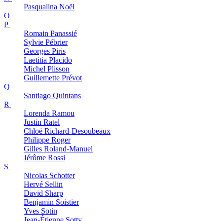
Pasqualina
Noël
O
P
Romain
Panassié
Sylvie
Pébrier
Georges
Piris
Laetitia
Placido
Michel
Plisson
Guillemette
Prévot
Q
Santiago
Quintans
R
Lorenda
Ramou
Justin
Ratel
Chloë
Richard-Desoubeaux
Philippe
Roger
Gilles
Roland-Manuel
Jérôme
Rossi
S
Nicolas
Schotter
Hervé
Sellin
David
Sharp
Benjamin
Soistier
Yves
Sotin
Jean-Étienne
Sotty