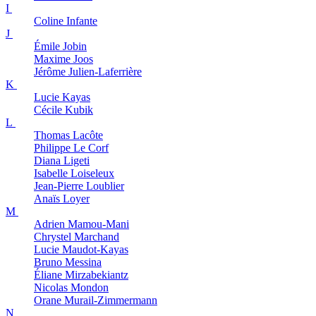
I
Coline
Infante
J
Émile
Jobin
Maxime
Joos
Jérôme
Julien-Laferrière
K
Lucie
Kayas
Cécile
Kubik
L
Thomas
Lacôte
Philippe
Le Corf
Diana
Ligeti
Isabelle
Loiseleux
Jean-Pierre
Loublier
Anaïs
Loyer
M
Adrien
Mamou-Mani
Chrystel
Marchand
Lucie
Maudot-Kayas
Bruno
Messina
Éliane
Mirzabekiantz
Nicolas
Mondon
Orane
Murail-Zimmermann
N