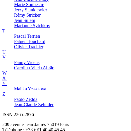
Marie
Soubestre
Jerzy
Stankiewicz
Rémy
Stricker
Jean
Sulem
Marianne
Sytchkov
T
Pascal
Terrien
Fabien
Touchard
Olivier
Trachier
U
V
Fanny
Vicens
Carolina
Vilela Abrão
W
X
Y
Malika
Yessetova
Z
Paolo
Zedda
Jean-Claude
Zehnder
ISSN 2265-2876
209 avenue Jean-Jaurès 75019 Paris
Téléphone : +33 (0)1 40 40 45 45