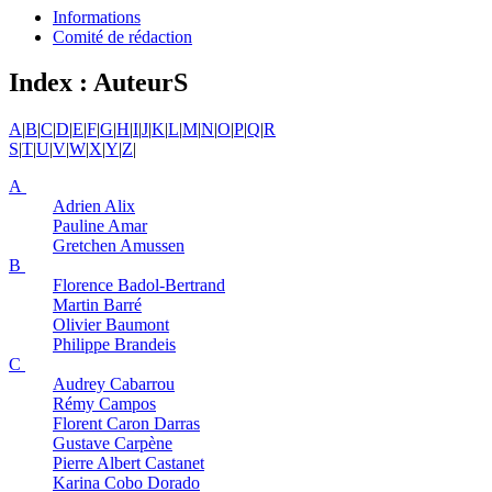
Informations
Comité de rédaction
Index : AuteurS
A
|
B
|
C
|
D
|
E
|
F
|
G
|
H
|
I
|
J
|
K
|
L
|
M
|
N
|
O
|
P
|
Q
|
R
S
|
T
|
U
|
V
|
W
|
X
|
Y
|
Z
|
A
Adrien
Alix
Pauline
Amar
Gretchen
Amussen
B
Florence
Badol-Bertrand
Martin
Barré
Olivier
Baumont
Philippe
Brandeis
C
Audrey
Cabarrou
Rémy
Campos
Florent
Caron Darras
Gustave
Carpène
Pierre Albert
Castanet
Karina
Cobo Dorado