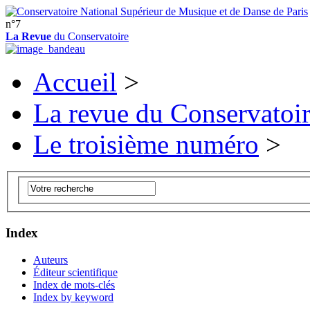
n°7
La Revue
du Conservatoire
Accueil
>
La revue du Conservatoi
Le troisième numéro
>
Index
Auteurs
Éditeur scientifique
Index de mots-clés
Index by keyword