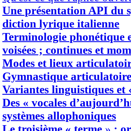
Une présentation API du s
diction lyrique italienne
Terminologie phonétique es
voisées ; continues et m
Modes et lieux articulatoi
Gymnastique articulatoire
Variantes linguistiques et 
Des
« v
ocales d’aujourd’h
systèmes allophoniques
Le troisième « terme
»
: o