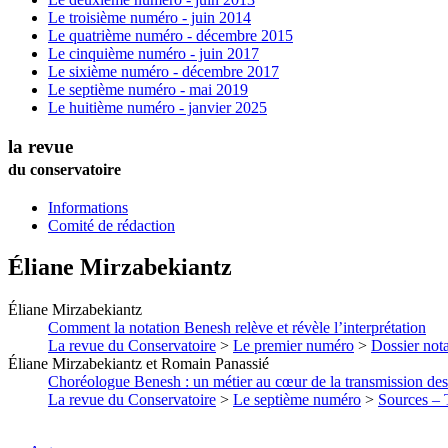
Le troisième numéro - juin 2014
Le quatrième numéro - décembre 2015
Le cinquième numéro - juin 2017
Le sixième numéro - décembre 2017
Le septième numéro - mai 2019
Le huitième numéro - janvier 2025
la revue
du conservatoire
Informations
Comité de rédaction
Éliane
Mirzabekiantz
Éliane
Mirzabekiantz
Comment la notation Benesh relève et révèle l’interprétation
La revue du Conservatoire
>
Le premier numéro
>
Dossier nota
Éliane
Mirzabekiantz
et
Romain
Panassié
Choréologue Benesh : un métier au cœur de la transmission de
La revue du Conservatoire
>
Le septième numéro
>
Sources – T