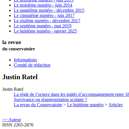
Le troisième numéro - juin 2014
Le quatrième numéro - décembre 2015
Le cinquième numéro - juin 2017
Le sixième numéro - décembre 2017
Le septième numéro - mai 2019
Le huitième numéro - janvier 2025
la revue
du conservatoire
Informations
Comité de rédaction
Justin
Ratel
Justin
Ratel
La règle de l’octave dans les traités d’accompagnement entre 1
Survivance ou réappropriation scolaire ?
La revue du Conservatoire
>
Le huitième numéro
>
Articles
>> Auteur
ISSN 2265-2876