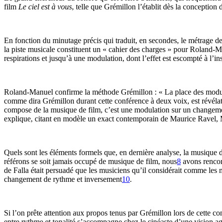
film
Le ciel est à vous
, telle que Grémillon l’établit dès la conceptio
En fonction du minutage précis qui traduit, en secondes, le métrage de l
la piste musicale constituent un « cahier des charges » pour Roland-Man
respirations et jusqu’à une modulation, dont l’effet est escompté à l’ins
Roland-Manuel confirme la méthode Grémillon : « La place des modul
comme dira Grémillon durant cette conférence à deux voix, est révélate
compose de la musique de film, c’est une modulation sur un change
explique, citant en modèle un exact contemporain de Maurice Ravel, 
Quels sont les éléments formels que, en dernière analyse, la musique de
référons se soit jamais occupé de musique de film, nous
8
avons rencont
de Falla était persuadé que les musiciens qu’il considérait comme les 
changement de rythme et inversement
10
.
Si l’on prête attention aux propos tenus par Grémillon lors de cette co
entre rythme et tonalité s’accompagne chez le cinéaste d’une vision a