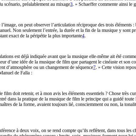
n du scénario, préalablement au mixage
3
. » Schaeffer commente ainsi le g
’image, on peut observer l’articulation réciproque des trois éléments : b
uel. Non seulement l’entrée, la durée et la fin de la musique y sont pré
tant exact de la péripétie la plus importante
4
.
ations est déjà indiquée avant que la musique elle-même ait été comm
ur d’une idée de la musique de film que partagent le cinéaste et son co
ment d’atmosphère ou un changement de séquence
7
. » Cette vision repo
Manuel de Falla :
 film doit retenir, et à mon avis les éléments essentiels ? Chose très cu
ré dans la pratique de la musique de film le principe qui a guidé toute
maîtres de la forme, avaient toujours lié, consciemment ou non, la tonali
nférence à deux voix, on se rend compte qu’ils reflètent, dans tous les 
grandie du phénomène sonore : bruits, voix, musiques forment pour lui un