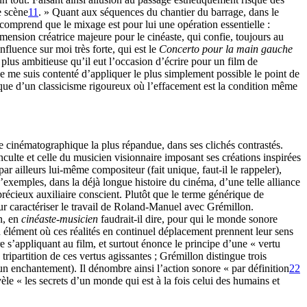
e scène
11
. » Quant aux séquences du chantier du barrage, dans le
comprend que le mixage est pour lui une opération essentielle :
mension créatrice majeure pour le cinéaste, qui confie, toujours au
nfluence sur moi très forte, qui est le
Concerto pour la main gauche
plus ambitieuse qu’il eut l’occasion d’écrire pour un film de
 me suis contenté d’appliquer le plus simplement possible le point de
ndique d’un classicisme rigoureux où l’effacement est la condition même
e cinématographique la plus répandue, dans ses clichés contrastés.
nculte et celle du musicien visionnaire imposant ses créations inspirées
ar ailleurs lui-même compositeur (fait unique, faut-il le rappeler),
 d’exemples, dans la déjà longue histoire du cinéma, d’une telle alliance
précieux auxiliaire conscient. Plutôt que le terme générique de
r caractériser le travail de Roland-Manuel avec Grémillon.
en, en
cinéaste-musicien
faudrait-il dire, pour qui le monde sonore
n élément où ces réalités en continuel déplacement prennent leur sens
 s’appliquant au film, et surtout énonce le principe d’une « vertu
ipartition de ces vertus agissantes ; Grémillon distingue trois
 d’un enchantement). Il dénombre ainsi l’action sonore « par définition
22
èle « les secrets d’un monde qui est à la fois celui des humains et