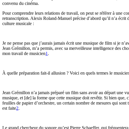
convenu du cinéma.
Pour comprendre leurs relations de travail, on peut se référer à une co
retranscription. Alexis Roland-Manuel précise d’abord qu’il n’a écrit
culture musicale :
Je ne pense pas que j’aurais jamais écrit une musique de film si je n’
Jean Grémillon, m’a permis, avec sa merveilleuse intelligence des chose
mon travail de musicien
1
.
À quelle préparation fait-il allusion ? Voici en quels termes le musicien 
Jean Grémillon n’a jamais préparé un film sans avoir au départ une vu
musique, et [de] la forme que cette musique doit revêtir. Si bien que, c
feuilles de papier d’orchestre, un certain nombre de mesures qui sont t
est faite
2
.
Le grand chercheur du sonore qu’est Pierre Schaeffer, qui fréquenter