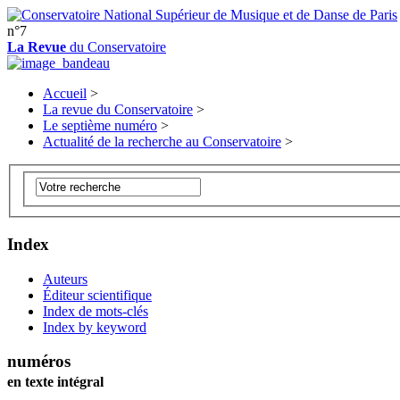
n°7
La Revue
du Conservatoire
Accueil
>
La revue du Conservatoire
>
Le septième numéro
>
Actualité de la recherche au Conservatoire
>
Index
Auteurs
Éditeur scientifique
Index de mots-clés
Index by keyword
numéros
en texte intégral