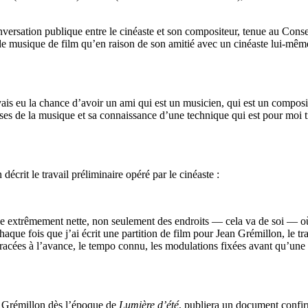
nversation publique entre le cinéaste et son compositeur, tenue au Conse
 de musique de film qu’en raison de son amitié avec un cinéaste lui-même
avais eu la chance d’avoir un ami qui est un musicien, qui est un compo
s de la musique et sa connaissance d’une technique qui est pour moi très
décrit le travail préliminaire opéré par le cinéaste :
e extrêmement nette, non seulement des endroits — cela va de soi — où i
haque fois que j’ai écrit une partition de film pour Jean Grémillon, le tra
racées à l’avance, le tempo connu, les modulations fixées avant qu’une seu
a Grémillon dès l’époque de
Lumière d’été
, publiera un document confir