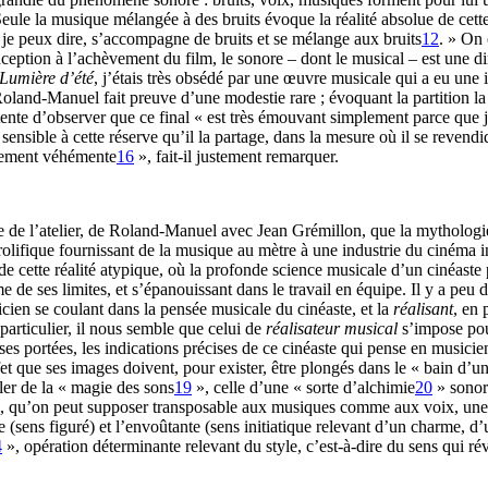
ule la musique mélangée à des bruits évoque la réalité absolue de cett
si je peux dire, s’accompagne de bruits et se mélange aux bruits
12
. » On 
nception à l’achèvement du film, le sonore – dont le musical – est une di
Lumière d’été
, j’étais très obsédé par une œuvre musicale qui a eu une i
oland-Manuel fait preuve d’une modestie rare ; évoquant la partition la 
nte d’observer que ce final « est très émouvant simplement parce que je
 sensible à cette réserve qu’il la partage, dans la mesure où il se reve
êmement véhémente
16
», fait-il justement remarquer.
re de l’atelier, de Roland-Manuel avec Jean Grémillon, que la mythologi
rolifique fournissant de la musique au mètre à une industrie du cinéma i
e cette réalité atypique, où la profonde science musicale d’un cinéaste p
e de ses limites, et s’épanouissant dans le travail en équipe. Il y a peu
icien se coulant dans la pensée musicale du cinéaste, et la
réalisant
, en 
particulier, il nous semble que celui de
réalisateur musical
s’impose pou
r ses portées, les indications précises de ce cinéaste qui pense en musici
fet que ses images doivent, pour exister, être plongés dans le « bain d’u
rler de la « magie des sons
19
», celle d’une « sorte d’alchimie
20
» sonore
on, qu’on peut supposer transposable aux musiques comme aux voix, une tr
usive (sens figuré) et l’envoûtante (sens initiatique relevant d’un charme,
4
», opération déterminante relevant du style, c’est-à-dire du sens qui rév