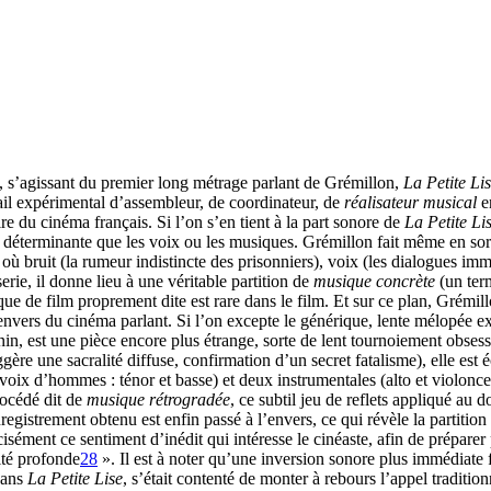
, s’agissant du premier long métrage parlant de Grémillon,
La Petite Li
ail expérimental d’assembleur, de coordinateur, de
réalisateur musical
en
re du cinéma français. Si l’on s’en tient à la part sonore de
La Petite Li
i déterminante que les voix ou les musiques. Grémillon fait même en sort
 bruit (la rumeur indistincte des prisonniers), voix (les dialogues immer
rie, il donne lieu à une véritable partition de
musique concrète
(un ter
usique de film proprement dite est rare dans le film. Et sur ce plan, Gré
nvers du cinéma parlant. Si l’on excepte le générique, lente mélopée exo
nin, est une pièce encore plus étrange, sorte de lent tournoiement obsess
gère une sacralité diffuse, confirmation d’un secret fatalisme), elle est 
 voix d’hommes : ténor et basse) et deux instrumentales (alto et violonce
rocédé dit de
musique rétrogradée
, ce subtil jeu de reflets appliqué au d
nregistrement obtenu est enfin passé à l’envers, ce qui révèle la partitio
isément ce sentiment d’inédit qui intéresse le cinéaste, afin de préparer 
lité profonde
28
». Il est à noter qu’une inversion sonore plus immédiate 
dans
La Petite Lise
, s’était contenté de monter à rebours l’appel traditi