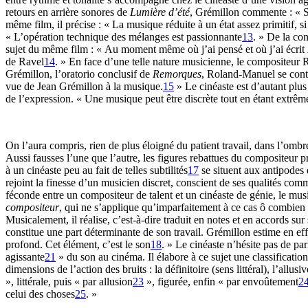
retours en arrière sonores de
Lumière d’été
, Grémillon commente : « Se
même film, il précise : « La musique réduite à un état assez primitif, 
« L’opération technique des mélanges est passionnante
13
. » De la co
sujet du même film : « Au moment même où j’ai pensé et où j’ai écrit
de Ravel
14
. » En face d’une telle nature musicienne, le compositeur R
Grémillon, l’oratorio conclusif de
Remorques
, Roland-Manuel se conte
vue de Jean Grémillon à la musique.
15
» Le cinéaste est d’autant plus
de l’expression. « Une musique peut être discrète tout en étant extr
On l’aura compris, rien de plus éloigné du patient travail, dans l’omb
Aussi fausses l’une que l’autre, les figures rebattues du compositeur p
à un cinéaste peu au fait de telles subtilités
17
se situent aux antipodes d
rejoint la finesse d’un musicien discret, conscient de ses qualités comm
féconde entre un compositeur de talent et un cinéaste de génie, le mus
compositeur
, qui ne s’applique qu’imparfaitement à ce cas ô combien 
Musicalement, il réalise, c’est-à-dire traduit en notes et en accords su
constitue une part déterminante de son travail. Grémillon estime en ef
profond. Cet élément, c’est le son
18
. » Le cinéaste n’hésite pas de pa
agissante
21
» du son au cinéma. Il élabore à ce sujet une classificati
dimensions de l’action des bruits : la définitoire (sens littéral), l’all
», littérale, puis « par allusion
23
», figurée, enfin « par envoûtement
2
celui des choses
25
. »