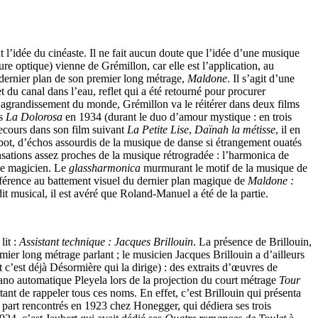
’idée du cinéaste. Il ne fait aucun doute que l’idée d’une musique
ure optique) vienne de Grémillon, car elle est l’application, au
 dernier plan de son premier long métrage,
Maldone
. Il s’agit d’une
t du canal dans l’eau, reflet qui a été retourné pour procurer
un agrandissement du monde, Grémillon va le réitérer dans deux films
ns
La Dolorosa
en 1934 (durant le duo d’amour mystique : en trois
 recours dans son film suivant
La Petite Lise
,
Daïnah la métisse
, il en
ebot, d’échos assourdis de la musique de danse si étrangement ouatés
nsations assez proches de la musique rétrogradée : l’harmonica de
 de magicien. Le
glassharmonica
murmurant le motif de la musique de
éférence au battement visuel du dernier plan magique de
Maldone :
 musical, il est avéré que Roland-Manuel a été de la partie.
lit :
Assistant technique : Jacques Brillouin
. La présence de Brillouin,
emier long métrage parlant ; le musicien Jacques Brillouin a d’ailleurs
t c’est déjà Désormière qui la dirige) : des extraits d’œuvres de
iano automatique Pleyela lors de la projection du court métrage
Tour
t de rappeler tous ces noms. En effet, c’est Brillouin qui présenta
r part rencontrés en 1923 chez Honegger, qui dédiera ses trois