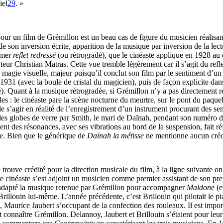
iel
29
. »
un film de Grémillon est un beau cas de figure du musicien réalisant l
e son inversion écrite, apparition de la musique par inversion de la lect
mmer
reflet redressé
(ou rétrogradé), que le cinéaste applique en 1928 au
teur Christian Matras. Cette vue tremble légèrement car il s’agit du refle
e magie visuelle, majeur puisqu’il conclut son film par le sentiment d’
1931 (avec la boule de cristal du magicien), puis de façon explicite da
ssé). Quant à la musique rétrogradée, si Grémillon n’y a pas directement
es : le cinéaste pare la scène nocturne du meurtre, sur le pont du paqu
e s’agir en réalité de l’enregistrement d’un instrument procurant des se
 des globes de verre par Smith, le mari de Daïnah, pendant son numéro
t des résonances, avec ses vibrations au bord de la suspension, fait r
ée. Bien que le générique de
Daïnah la métisse
ne mentionne aucun crédit
ouve crédité pour la direction musicale du film, à la ligne suivante on 
, le cinéaste s’est adjoint un musicien comme premier assistant de son pr
 a adapté la musique retenue par Grémillon pour accompagner
Maldone
(e
illouin lui-même. L’année précédente, c’est Brillouin qui pilotait le p
urice Jaubert s’occupant de la confection des rouleaux. Il est importan
t connaître Grémillon. Delannoy, Jaubert et Brillouin s’étaient pour leu