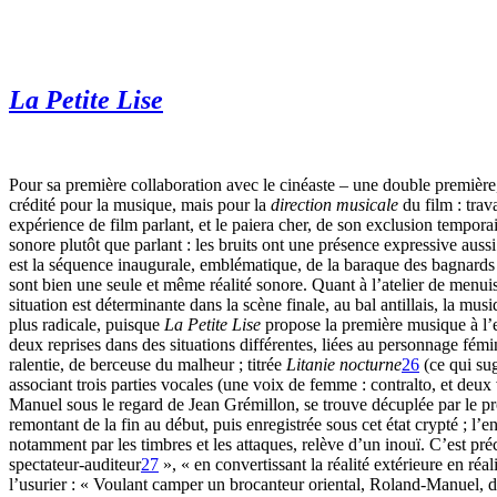
La Petite Lise
Pour sa première collaboration avec le cinéaste – une double première
crédité pour la musique, mais pour la
direction musicale
du film : trav
expérience de film parlant, et le paiera cher, de son exclusion temporai
sonore plutôt que parlant : les bruits ont une présence expressive auss
est la séquence inaugurale, emblématique, de la baraque des bagnards où
sont bien une seule et même réalité sonore. Quant à l’atelier de menuise
situation est déterminante dans la scène finale, au bal antillais, la m
plus radicale, puisque
La Petite Lise
propose la première musique à l’e
deux reprises dans des situations différentes, liées au personnage fémi
ralentie, de berceuse du malheur ; titrée
Litanie nocturne
26
(ce qui sug
associant trois parties vocales (une voix de femme : contralto, et deux
Manuel sous le regard de Jean Grémillon, se trouve décuplée par le p
remontant de la fin au début, puis enregistrée sous cet état crypté ; l’e
notamment par les timbres et les attaques, relève d’un inouï. C’est préc
spectateur-auditeur
27
», « en convertissant la réalité extérieure en réa
l’usurier : « Voulant camper un brocanteur oriental, Roland-Manuel, 