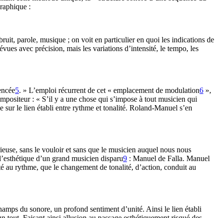
raphique :
ruit, parole, musique ; on voit en particulier en quoi les indications de
vues avec précision, mais les variations d’intensité, le tempo, les
encée
5
. » L’emploi récurrent de cet « emplacement de modulation
6
»,
mpositeur : « S’il y a une chose qui s’impose à tout musicien qui
se sur le lien établi entre rythme et tonalité. Roland-Manuel s’en
rieuse, sans le vouloir et sans que le musicien auquel nous nous
 l’esthétique d’un grand musicien disparu
9
: Manuel de Falla. Manuel
té au rythme, que le changement de tonalité, d’action, conduit au
champs du sonore, un profond sentiment d’unité. Ainsi le lien établi
 tout. Faisant ainsi allusion au passage esthétiquement risqué des