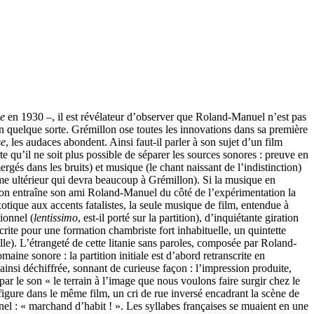
se
en 1930 –, il est révélateur d’observer que Roland-Manuel n’est pas
 quelque sorte. Grémillon ose toutes les innovations dans sa première
se
, les audaces abondent. Ainsi faut-il parler à son sujet d’un film
e qu’il ne soit plus possible de séparer les sources sonores : preuve en
gés dans les bruits) et musique (le chant naissant de l’indistinction)
me ultérieur qui devra beaucoup à Grémillon). Si la musique en
millon entraîne son ami Roland-Manuel du côté de l’expérimentation la
tique aux accents fatalistes, la seule musique de film, entendue à
ionnel (
lentissimo
, est-il porté sur la partition), d’inquiétante giration
écrite pour une formation chambriste fort inhabituelle, un quintette
lle). L’étrangeté de cette litanie sans paroles, composée par Roland-
omaine sonore : la partition initiale est d’abord retranscrite en
n ainsi déchiffrée, sonnant de curieuse façon : l’impression produite,
par le son « le terrain à l’image que nous voulons faire surgir chez le
figure dans le même film, un cri de rue inversé encadrant la scène de
onnel : « marchand d’habit ! ». Les syllabes françaises se muaient en une