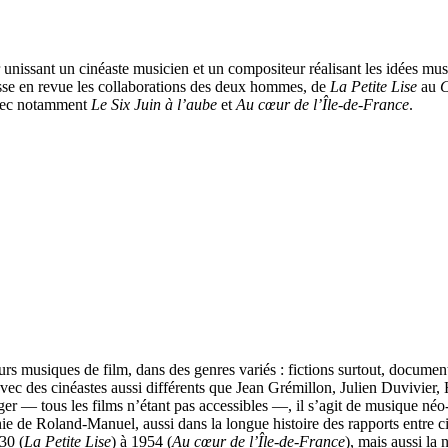
ier unissant un cinéaste musicien et un compositeur réalisant les idées m
sse en revue les collaborations des deux hommes, de
La
Petite Lise
au
C
avec notamment
Le Six Juin à l’aube
et
Au cœur de l’Île-de-France
.
 musiques de film, dans des genres variés : fictions surtout, document
avec des cinéastes aussi différents que Jean Grémillon, Julien Duvivie
r — tous les films n’étant pas accessibles —, il s’agit de musique néo
phie de Roland-Manuel, aussi dans la longue histoire des rapports entre c
30 (
La Petite Lise
) à 1954 (
Au cœur de l’Île-de-France
), mais aussi la