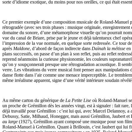
sorte d’idiome exotique, du moins pour nos oreilles, ce qui était essent
Ce premier exemple d’une composition musicale de Roland-Manuel pour 
rétrogradée (avec ses trois phases : musique originale, enregistrement d
domaine du sonore, d’une métamorphose visuelle qu’on pourrait no
vue du canal de Briare, prise par le jeune et déjà talentueux chef opéra
l’impression de la vue normale, en quelque sorte redressée. Ce tour d
après
Maldone
, d’abord de façon indirecte dans
Daïnah la métisse
en 
plans successifs, on passe d’un plan à son reflet, puis au reflet redre
reprend néanmoins la curieuse physionomie, les couleurs supranaturell
qu’on y soupçonnerait presque une rétrogradation acoustique. Il sembl
verre. Les vibrations du verre musical font penser aux manipulations
danse flotte dans l’air comme une menace imperceptible. Le tremblemen
même irréalisme apparent, signe d’une vérité intérieure soudain révél
Au même carton du générique de
La Petite Lise
où Roland-Manuel se tr
un proche de Grémillon dès les années vingt, est à signaler : fait rare
déjà travaillé pour Grémillon : c’est lui qui, avec Marcel Delannoy,
Debussy, Satie, Milhaud, Honegger, mais aussi Grémillon, Jaubert et Br
au large
(1927), Grémillon ayant composé une musique pour son film, Ma
Roland-Manuel à Grémillon. Quant à Brillouin, c’est Jaubert qui lui fi