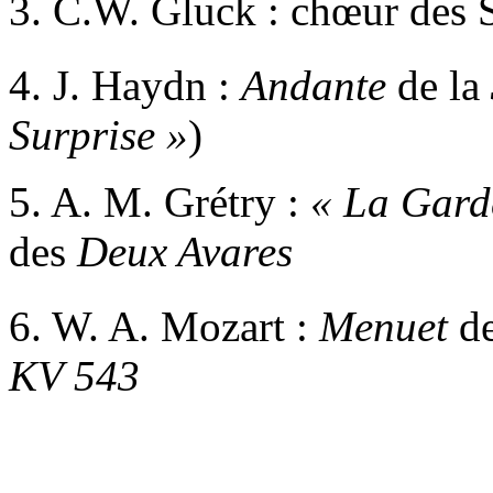
3. C.W. Gluck : chœur des 
4. J. Haydn :
Andante
de la
Surprise »
)
5. A. M. Grétry :
«
La Garde
des
Deux Avares
6. W. A. Mozart :
Menuet
de
KV 543