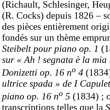
(Richault, Schlesinger, Heu
(R. Cocks) depuis 1826 – so
des pièces entièrement origi
fondés sur un thème emprun
Steibelt
pour piano op. 1
(1
sur « Ah ! segnata è la mi
o
Donizetti
op. 16 n
4
(1834
ultrice spada » de I Capulet
o
piano op. 16 n
5
(1834) ; o
transcriptions telles que la
S