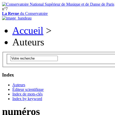
n°7
La Revue
du Conservatoire
Accueil
>
Auteurs
Index
Auteurs
Éditeur scientifique
Index de mots-clés
Index by keyword
numéros