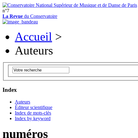
n°7
La Revue
du Conservatoire
Accueil
>
Auteurs
Index
Auteurs
Éditeur scientifique
Index de mots-clés
Index by keyword
numéros