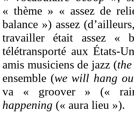
« thème » « assez de reli
balance ») assez (d’ailleur
travailler était assez « b
télétransporté aux États-U
amis musiciens de jazz (
the
ensemble (
we will hang ou
va « groover » (« rai
happening
(« aura lieu »).