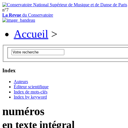
n°7
La Revue
du Conservatoire
Accueil
>
Index
Auteurs
Éditeur scientifique
Index de mots-clés
Index by keyword
numéros
en texte intégral