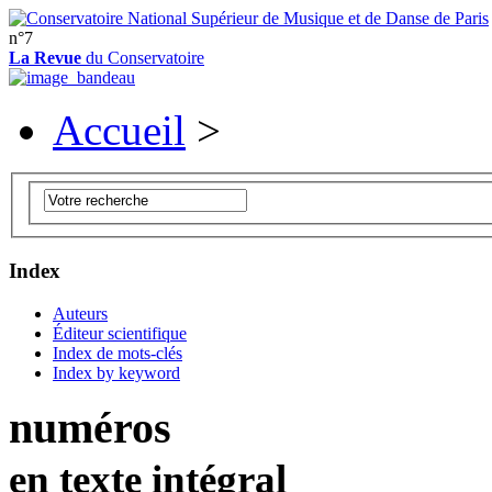
n°7
La Revue
du Conservatoire
Accueil
>
Index
Auteurs
Éditeur scientifique
Index de mots-clés
Index by keyword
numéros
en texte intégral