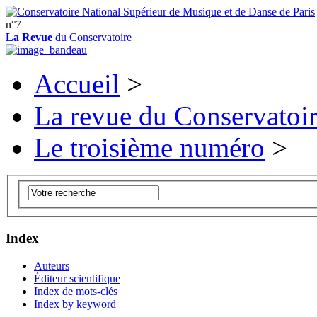
n°7
La Revue
du Conservatoire
Accueil
>
La revue du Conservatoi
Le troisième numéro
>
Index
Auteurs
Éditeur scientifique
Index de mots-clés
Index by keyword