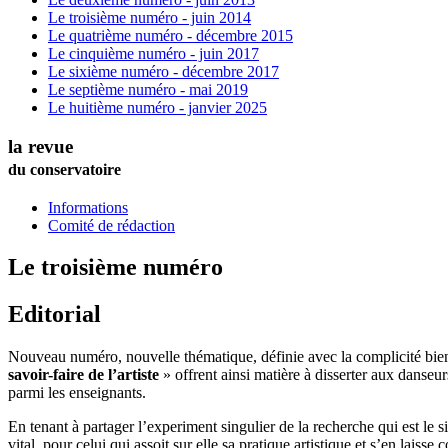
Le troisième numéro - juin 2014
Le quatrième numéro - décembre 2015
Le cinquième numéro - juin 2017
Le sixième numéro - décembre 2017
Le septième numéro - mai 2019
Le huitième numéro - janvier 2025
la revue
du conservatoire
Informations
Comité de rédaction
Le troisième numéro
Editorial
Nouveau numéro, nouvelle thématique, définie avec la complicité bienv
savoir-faire de l’artiste
» offrent ainsi matière à disserter aux danseu
parmi les enseignants.
En tenant à partager l’experiment singulier de la recherche qui est le
vital, pour celui qui assoit sur elle sa pratique artistique et s’en laisse