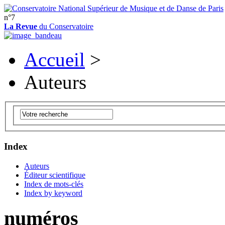
n°7
La Revue
du Conservatoire
Accueil
>
Auteurs
Index
Auteurs
Éditeur scientifique
Index de mots-clés
Index by keyword
numéros