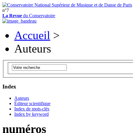
n°7
La Revue
du Conservatoire
Accueil
>
Auteurs
Index
Auteurs
Éditeur scientifique
Index de mots-clés
Index by keyword
numéros