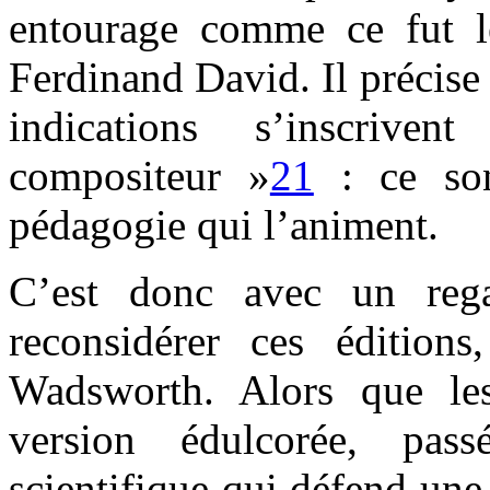
entourage comme ce fut 
Ferdinand David. Il précise 
indications s’inscriv
compositeur »
21
: ce son
pédagogie qui l’animent.
C’est donc avec un rega
reconsidérer ces édition
Wadsworth. Alors que le
version édulcorée, pass
scientifique qui défend une 