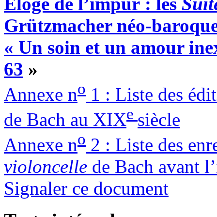
Éloge de l’impur : les
Suit
Grützmacher néo-baroque
« Un soin et un amour in
63
»
o
Annexe n
1 : Liste des édi
e
de Bach au XIX
siècle
o
Annexe n
2 : Liste des en
violoncelle
de Bach avant l’
Signaler ce document