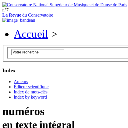
n°7
La Revue
du Conservatoire
Accueil
>
Index
Auteurs
Éditeur scientifique
Index de mots-clés
Index by keyword
numéros
en texte intégral